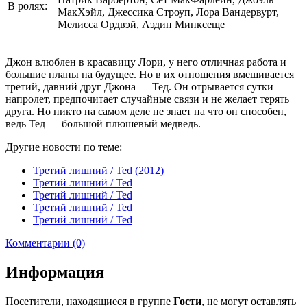
В ролях:
МакХэйл, Джессика Строуп, Лора Вандервурт,
Мелисса Ордвэй, Аэдин Минксеще
Джон влюблен в красавицу Лори, у него отличная работа и
большие планы на будущее. Но в их отношения вмешивается
третий, давний друг Джона — Тед. Он отрывается сутки
напролет, предпочитает случайные связи и не желает терять
друга. Но никто на самом деле не знает на что он способен,
ведь Тед — большой плюшевый медведь.
Другие новости по теме:
Третий лишний / Ted (2012)
Третий лишний / Ted
Третий лишний / Ted
Третий лишний / Ted
Третий лишний / Ted
Комментарии (0)
Информация
Посетители, находящиеся в группе
Гости
, не могут оставлять