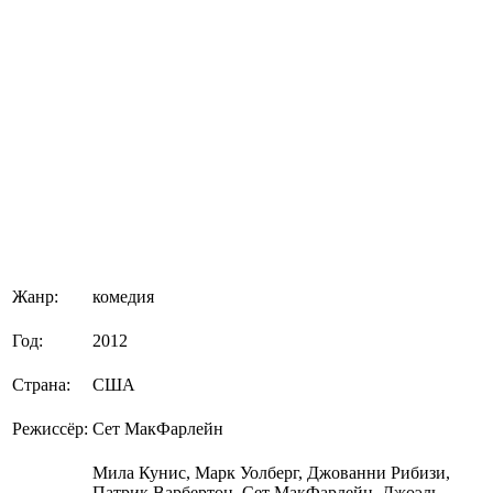
Жанр:
комедия
Год:
2012
Страна:
США
Режиссёр:
Сет МакФарлейн
Мила Кунис, Марк Уолберг, Джованни Рибизи,
Патрик Варбертон, Сет МакФарлейн, Джоэль