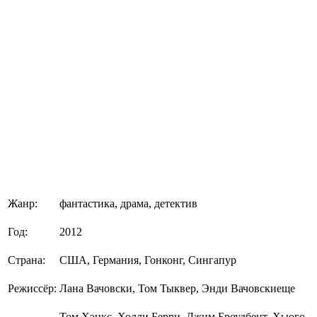
Жанр:
фантастика, драма, детектив
Год:
2012
Страна:
США, Германия, Гонконг, Сингапур
Режиссёр:
Лана Вачовски, Том Тыквер, Энди Вачовскиеще
Том Хэнкс, Холли Берри, Джим Броудбент, Хьюго