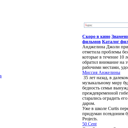
Скоро в кино
Знамен
фильмов
Каталог фи
Анджелина Джоли приб
отметила проблемы бе
которые в течение 10 
обратил внимание на э
рабочими местами, удо
Миссия Анжелины
в
35 лет назад, в далек
музыкальному миру бу
бедность семьи вынужд
преждевременной гибе
старались оградить ег
даром.
Уже в школе Curtis пе
придуман псевдоним буд
Projects.
50 Cent