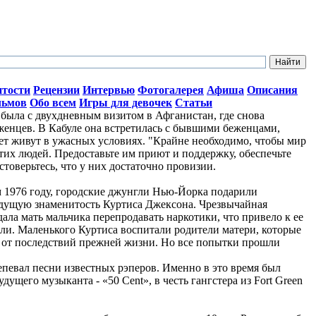
итости
Рецензии
Интервью
Фотогалерея
Афиша
Описания
льмов
Обо всем
Игры для девочек
Статьи
ыла с двухдневным визитом в Афганистан, где снова
женцев. В Кабуле она встретилась с бывшими беженцами,
лет живут в ужасных условиях. "Крайне необходимо, чтобы мир
тих людей. Предоставьте им приют и поддержку, обеспечьте
стоверьтесь, что у них достаточно провизии.
ом 1976 году, городские джунгли Нью-Йорка подарили
дущую знаменитость Куртиса Джексона. Чрезвычайная
ала мать мальчика перепродавать наркотики, что привело к ее
ли. Маленького Куртиса воспитали родители матери, которые
о от последствий прежней жизни. Но все попытки прошли
репевал песни известных рэперов. Именно в это время был
ущего музыканта - «50 Cent», в честь гангстера из Fort Green