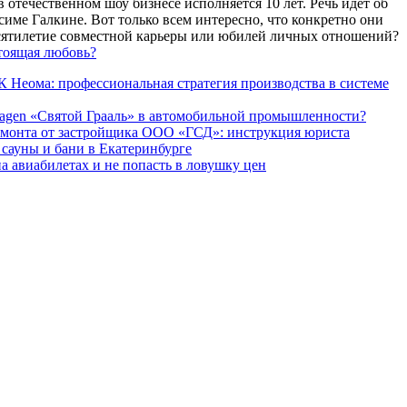
 отечественном шоу бизнесе исполняется 10 лет. Речь идет об
име Галкине. Вот только всем интересно, что конкретно они
есятилетие совместной карьеры или юбилей личных отношений?
тоящая любовь?
 Неома: профессиональная стратегия производства в системе
agen «Святой Грааль» в автомобильной промышленности?
емонта от застройщика ООО «ГСД»: инструкция юриста
ауны и бани в Екатеринбурге
а авиабилетах и не попасть в ловушку цен