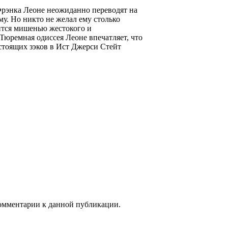
Фрэнка Леоне неожиданно переводят на
у. Но никто не желал ему столько
ится мишенью жестокого и
 Тюремная одиссея Леоне впечатляет, что
стоящих зэков в Ист Джерси Стейт
 комментарии к данной публикации.