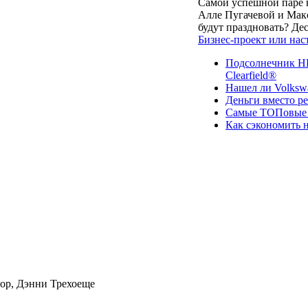
Самой успешной паре в
Алле Пугачевой и Макс
будут праздновать? Д
Бизнес-проект или нас
Подсолнечник НК
Clearfield®
Нашел ли Volksw
Деньги вместо р
Самые ТОПовые с
Как сэкономить н
мор, Дэнни Трехоеще