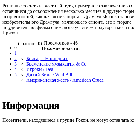
Решившего стать на честный путь, примерного заключенного 
оставшиеся до освобождения несколько месяцев в другую тюрьм
неприятностей, как начальник тюрьмы Драмгул. Фрэнк станов
изобретательного Драмгула, мечтающего сгноить его в тюряге.
не удивительно: фильм снимался с участием полутора тысяч на
Призон.
| Просмотров - 46
(голосов: 0)
0
Похожие новости:
1
2
Бригада. Наследник
3
Бременские музыканты & Co
4
Игроки / Deal
5
Дикий Билл / Wild Bill
Американская жесть / American Crude
Информация
Посетители, находящиеся в группе
Гости
, не могут оставлять