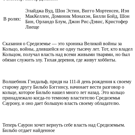
Элайджа Вуд, Шон Эстин, Вигго Мортенсен, Иэн
МакКеллен, Доминик Монахэн, Билли Бойд, Шон
В ролях:
Бин, Орландо Блум, Джон Рис-Дэвис, Кристофер
Лиеще
Сказания о Средиземье — это хроника Великой войны за
Кольцо, войны, длившейся не одну тысячу лет. Тот, кто владел
Кольцом, получал власть над всеми живыми тварями, но был
обязан служить злу. Тихая деревня, где живут хоббиты.
Волшебник Гэндальф, придя на 111-й день рождения к своему
старому другу Бильбо Бэггинсу, начинает вести разговор о
кольце, которое Бильбо нашел много лет назад. Это кольцо
принадлежало когда-то темному властителю Средиземья
Саурону, и оно дает большую власть своему обладателю.
Теперь Саурон хочет вернуть себе власть над Средиземьем.
Бильбо отдает найденное