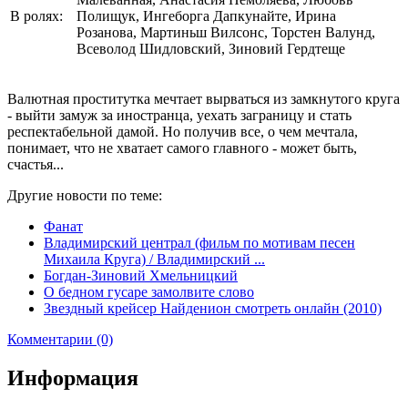
В ролях:
Полищук, Ингеборга Дапкунайте, Ирина
Розанова, Мартиньш Вилсонс, Торстен Валунд,
Всеволод Шидловский, Зиновий Гердтеще
Валютная проститутка мечтает вырваться из замкнутого круга
- выйти замуж за иностранца, уехать заграницу и стать
респектабельной дамой. Но получив все, о чем мечтала,
понимает, что не хватает самого главного - может быть,
счастья...
Другие новости по теме:
Фанат
Владимирский централ (фильм по мотивам песен
Михаила Круга) / Владимирский ...
Богдан-Зиновий Хмельницкий
О бедном гусаре замолвите слово
Звездный крейсер Найденион смотреть онлайн (2010)
Комментарии (0)
Информация