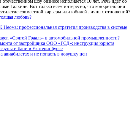
 отечественном шоу бизнесе исполняется 10 лет. Речь идет об
име Галкине. Вот только всем интересно, что конкретно они
есятилетие совместной карьеры или юбилей личных отношений?
тоящая любовь?
 Неома: профессиональная стратегия производства в системе
agen «Святой Грааль» в автомобильной промышленности?
емонта от застройщика ООО «ГСД»: инструкция юриста
ауны и бани в Екатеринбурге
а авиабилетах и не попасть в ловушку цен