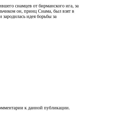
вшего сиамцев от бирманского ига, за
ьчиком он, принц Сиама, был взят в
и зародилась идея борьбы за
 комментарии к данной публикации.