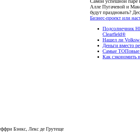
Самой успешной паре в
Алле Пугачевой и Макс
будут праздновать? Д
Бизнес-проект или нас
Подсолнечник НК
Clearfield®
Нашел ли Volksw
Деньги вместо р
Самые ТОПовые с
Как сэкономить н
ффри Бэнкс, Лекс де Грутеще