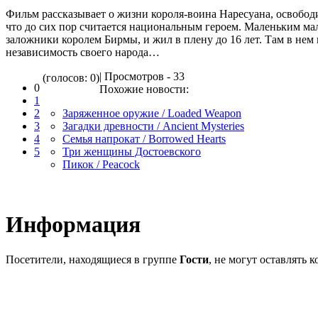
Фильм рассказывает о жизни короля-воина Наресуана, освободи
что до сих пор считается национальным героем. Маленьким мал
заложники королем Бирмы, и жил в плену до 16 лет. Там в нем 
независимость своего народа…
| Просмотров - 33
(голосов: 0)
0
Похожие новости:
1
2
Заряженное оружие / Loaded Weapon
3
Загадки древности / Ancient Mysteries
4
Семья напрокат / Borrowed Hearts
5
Три женщины Достоевского
Пикок / Peacock
Информация
Посетители, находящиеся в группе
Гости
, не могут оставлять