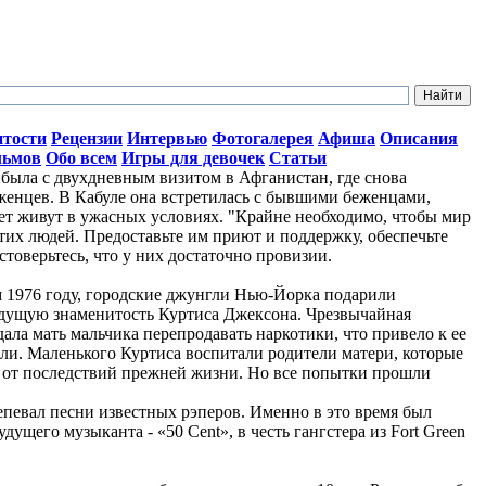
итости
Рецензии
Интервью
Фотогалерея
Афиша
Описания
льмов
Обо всем
Игры для девочек
Статьи
ыла с двухдневным визитом в Афганистан, где снова
женцев. В Кабуле она встретилась с бывшими беженцами,
лет живут в ужасных условиях. "Крайне необходимо, чтобы мир
тих людей. Предоставьте им приют и поддержку, обеспечьте
стоверьтесь, что у них достаточно провизии.
ом 1976 году, городские джунгли Нью-Йорка подарили
дущую знаменитость Куртиса Джексона. Чрезвычайная
ала мать мальчика перепродавать наркотики, что привело к ее
ли. Маленького Куртиса воспитали родители матери, которые
о от последствий прежней жизни. Но все попытки прошли
репевал песни известных рэперов. Именно в это время был
ущего музыканта - «50 Cent», в честь гангстера из Fort Green