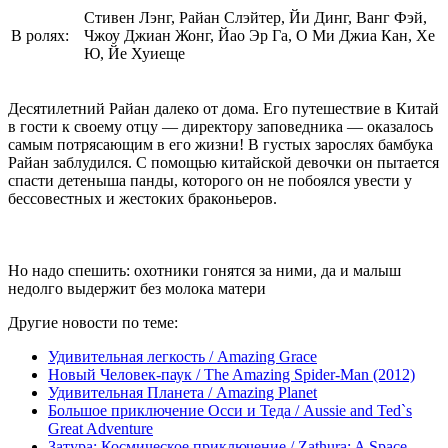
Стивен Лэнг, Райан Слэйтер, Йи Динг, Ванг Фэй,
В ролях:
Чжоу Джиан Жонг, Йао Эр Га, О Ми Джиа Кан, Хе
Ю, Йе Хуиеще
Десятилетний Райан далеко от дома. Его путешествие в Китай
в гости к своему отцу — директору заповедника — оказалось
самым потрясающим в его жизни! В густых зарослях бамбука
Райан заблудился. С помощью китайской девочки он пытается
спасти детеныша панды, которого он не побоялся увести у
бессовестных и жестоких браконьеров.
Но надо спешить: охотники гонятся за ними, да и малыш
недолго выдержит без молока матери
Другие новости по теме:
Удивительная легкость / Amazing Grace
Новый Человек-паук / The Amazing Spider-Man (2012)
Удивительная Планета / Amazing Planet
Большое приключение Осси и Теда / Aussie and Ted`s
Great Adventure
Затура: Космическое приключение / Zathura: A Space