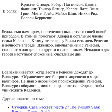
Кристен Стюарт, Роберт Паттинсон, Дакота
Фаннинг, Тэйлор Лотнер, Келлан Латс, Эшли
В ролях:
Грин, Мэгги Грэйс, Майкл Шин, Никки Рид,
Вэлори Керриеще
Белла, став вампиром, постепенно свыкается со своей новой
природой. В этом ей помогают Эдвард и остальные члены
семьи Калленов. К тому же теперь у Беллы есть дочь Ренесми
и вечность впереди. Джейкоб, запечатленный с Ренесми,
становится для девочки другом и наставником. Ненадолго для
героев наступают спокойные, счастливые дни.
Все заканчивается, когда вести о Ренесми доходят до
Вольтури. «Обращение» детей строго запрещено в мире
вампиров. Не зная о необычном происхождении Ренесми,
Вольтури собирают армию и направляются в Форкс, чтобы
уничтожить Калленов.
Другие новости по теме:
Сумерки. Сага. Рассвет: Часть 2 / The Twilight Saga:
Breaking Dawn - Part 2