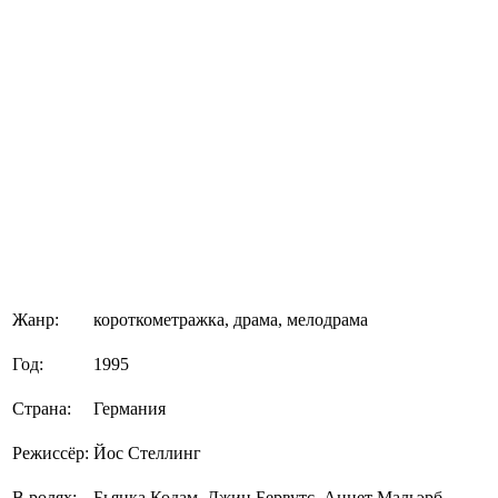
Жанр:
короткометражка, драма, мелодрама
Год:
1995
Страна:
Германия
Режиссёр:
Йос Стеллинг
В ролях:
Бьянка Кодам, Джин Бервутс, Аннет Мальэрб