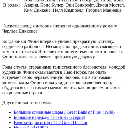
В ролях:
Азария, Крис Купер, Энн Бэнкрофт, Джош Мостел,
Ким Диккенс, Нелл Кэмпбелл, Гэбриел Маннеще
Захватывающая история снятая по одноименному роману
Чарльза Диккенса.
Когда юный Финн впервые увидел прекрасную Эстеллу,
сердце его разбилось. Несмотря на предсказание, гласящее о
том, что страсть к Эстелле не принесет ему ничего хорошего,
Финн поклялся завоевать прекрасную девушку.
Годы спустя, стараниями таинственного благодетеля, молодой
художник Финн оказывается в Нью-Йорке, где опять
встречает свою неразделенную любовь. Но в тот самый
момент, когда Финн снова увидит свою возлюбленную,
сбудутся все его самые смелые мечты, как, впрочем, и самые
сокровенные страхи.
Другие новости по теме:
Большие огненные шары / Great Balls of Fire! (1989)
Большие надежды (1 сезон / 6 серия)
Великий диктатор / The Great Dictator
Нелл / Nell (1994)