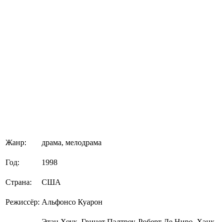
Жанр:
драма, мелодрама
Год:
1998
Страна:
США
Режиссёр:
Альфонсо Куарон
Этан Хоук, Гвинет Пэлтроу, Роберт Де Ниро, Хэнк