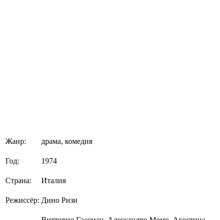
Жанр:
драма, комедия
Год:
1974
Страна:
Италия
Режиссёр:
Дино Ризи
Витторио Гассман, Алессандро Момо, Агостина