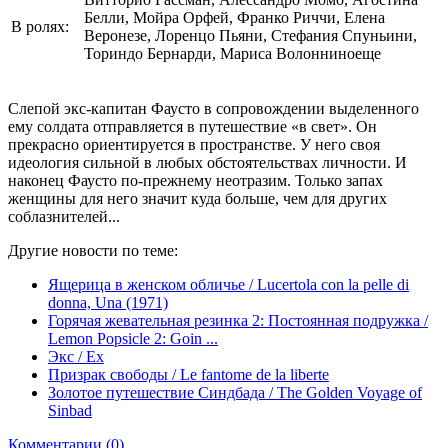
Белли, Мойра Орфей, Франко Риччи, Елена
В ролях:
Веронезе, Лоренцо Пьяни, Стефания Спуньини,
Ториндо Бернарди, Мариса Волонниноеще
Слепой экс-капитан Фаусто в сопровождении выделенного
ему солдата отправляется в путешествие «в свет». Он
прекрасно ориентируется в пространстве. У него своя
идеология сильной в любых обстоятельствах личности. И
наконец Фаусто по-прежнему неотразим. Только запах
женщины для него значит куда больше, чем для других
соблазнителей...
Другие новости по теме:
Ящерица в женском обличье / Lucertola con la pelle di
donna, Una (1971)
Горячая жевательная резинка 2: Постоянная подружка /
Lemon Popsicle 2: Goin ...
Экс / Ex
Призрак свободы / Le fantome de la liberte
Золотое путешествие Синдбада / The Golden Voyage of
Sinbad
Комментарии (0)