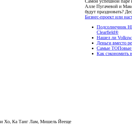
Самой успешной паре в
Алле Пугачевой и Макс
будут праздновать? Д
Бизнес-проект или нас
Подсолнечник НК
Clearfield®
Нашел ли Volksw
Деньги вместо р
Самые ТОПовые с
Как сэкономить н
зи Хо, Ка Танг Лам, Мишель Йееще