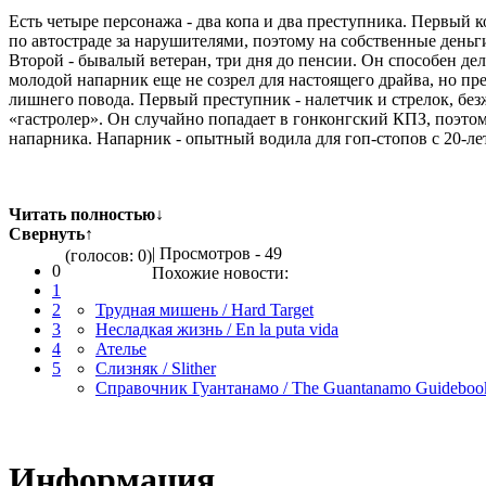
Есть четыре персонажа - два копа и два преступника. Первый к
по автостраде за нарушителями, поэтому на собственные день
Второй - бывалый ветеран, три дня до пенсии. Он способен дела
молодой напарник еще не созрел для настоящего драйва, но пре
лишнего повода. Первый преступник - налетчик и стрелок, б
«гастролер». Он случайно попадает в гонконгский КПЗ, поэтом
напарника. Напарник - опытный водила для гоп-стопов с 20-ле
Читать полностью
↓
Свернуть
↑
| Просмотров - 49
(голосов: 0)
0
Похожие новости:
1
2
Трудная мишень / Hard Target
3
Несладкая жизнь / En la puta vida
4
Ателье
5
Слизняк / Slither
Справочник Гуантанамо / The Guantanamo Guideboo
Информация