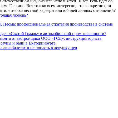
 отечественном шоу бизнесе исполняется 10 лет. Речь идет об
име Галкине. Вот только всем интересно, что конкретно они
есятилетие совместной карьеры или юбилей личных отношений?
тоящая любовь?
 Неома: профессиональная стратегия производства в системе
agen «Святой Грааль» в автомобильной промышленности?
емонта от застройщика ООО «ГСД»: инструкция юриста
ауны и бани в Екатеринбурге
а авиабилетах и не попасть в ловушку цен