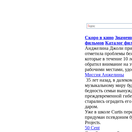
Скоро в кино
Знамен
фильмов
Каталог фи
Анджелина Джоли приб
отметила проблемы бе
которые в течение 10 
обратил внимание на э
рабочими местами, удо
Миссия Анжелины
35 лет назад, в далек
музыкальному миру бу
бедность семьи вынужд
преждевременной гибе
старались оградить ег
даром.
Уже в школе Curtis пе
придуман псевдоним буд
Projects.
50 Cent