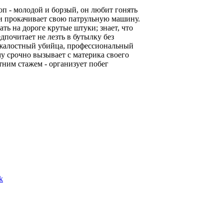
оп - молодой и борзый, он любит гонять
ги прокачивает свою патрульную машину.
ть на дороге крутые штуки; знает, что
дпочитает не лезть в бутылку без
езжалостный убийца, профессиональный
у срочно вызывает с материка своего
тним стажем - организует побег
k