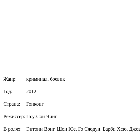
Жанр:
криминал, боевик
Год:
2012
Страна:
Гонконг
Режиссёр:
Поу-Сои Чинг
В ролях:
Энтони Вонг, Шон Юе, Го Сяодун, Барби Хсю, Джо