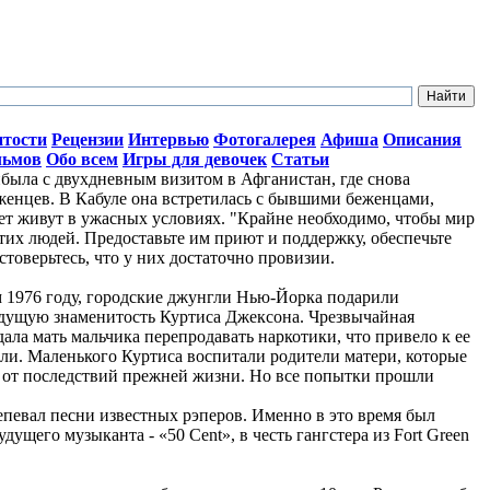
итости
Рецензии
Интервью
Фотогалерея
Афиша
Описания
льмов
Обо всем
Игры для девочек
Статьи
ыла с двухдневным визитом в Афганистан, где снова
женцев. В Кабуле она встретилась с бывшими беженцами,
лет живут в ужасных условиях. "Крайне необходимо, чтобы мир
тих людей. Предоставьте им приют и поддержку, обеспечьте
стоверьтесь, что у них достаточно провизии.
ом 1976 году, городские джунгли Нью-Йорка подарили
дущую знаменитость Куртиса Джексона. Чрезвычайная
ала мать мальчика перепродавать наркотики, что привело к ее
ли. Маленького Куртиса воспитали родители матери, которые
о от последствий прежней жизни. Но все попытки прошли
репевал песни известных рэперов. Именно в это время был
ущего музыканта - «50 Cent», в честь гангстера из Fort Green