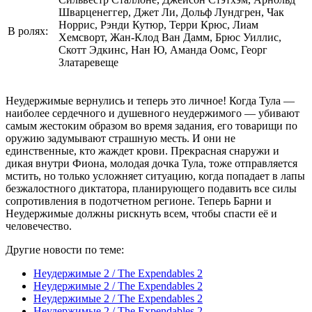
Шварценеггер, Джет Ли, Дольф Лундгрен, Чак
Норрис, Рэнди Кутюр, Терри Крюс, Лиам
В ролях:
Хемсворт, Жан-Клод Ван Дамм, Брюс Уиллис,
Скотт Эдкинс, Нан Ю, Аманда Оомс, Георг
Златаревеще
Неудержимые вернулись и теперь это личное! Когда Тула —
наиболее сердечного и душевного неудержимого — убивают
самым жестоким образом во время задания, его товарищи по
оружию задумывают страшную месть. И они не
единственные, кто жаждет крови. Прекрасная снаружи и
дикая внутри Фиона, молодая дочка Тула, тоже отправляется
мстить, но только усложняет ситуацию, когда попадает в лапы
безжалостного диктатора, планирующего подавить все силы
сопротивления в подотчетном регионе. Теперь Барни и
Неудержимые должны рискнуть всем, чтобы спасти её и
человечество.
Другие новости по теме:
Неудержимые 2 / The Expendables 2
Неудержимые 2 / The Expendables 2
Неудержимые 2 / The Expendables 2
Неудержимые 2 / The Expendables 2