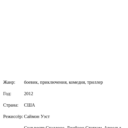
Жанр:
боевик, приключения, комедия, триллер
Год:
2012
Страна:
США
Режиссёр:
Саймон Уэст
Сильвестр Сталлоне, Джейсон Стэтхэм, Арнольд