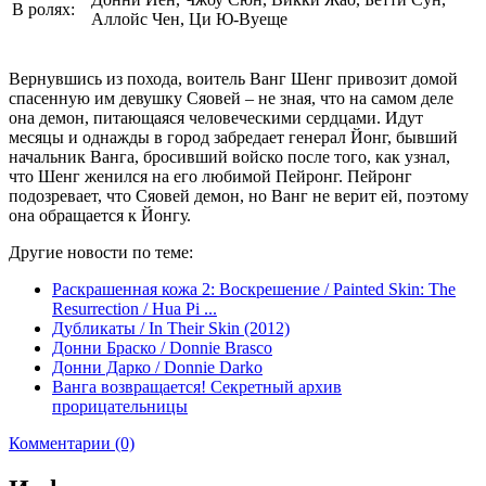
В ролях:
Аллойс Чен, Ци Ю-Вуеще
Вернувшись из похода, воитель Ванг Шенг привозит домой
спасенную им девушку Сяовей – не зная, что на самом деле
она демон, питающаяся человеческими сердцами. Идут
месяцы и однажды в город забредает генерал Йонг, бывший
начальник Ванга, бросивший войско после того, как узнал,
что Шенг женился на его любимой Пейронг. Пейронг
подозревает, что Сяовей демон, но Ванг не верит ей, поэтому
она обращается к Йонгу.
Другие новости по теме:
Раскрашенная кожа 2: Воскрешение / Painted Skin: The
Resurrection / Hua Pi ...
Дубликаты / In Their Skin (2012)
Донни Браско / Donnie Brasco
Донни Дарко / Donnie Darko
Ванга возвращается! Секретный архив
прорицательницы
Комментарии (0)