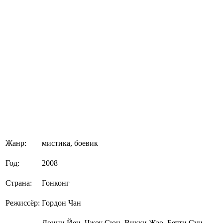
Жанр:
мистика, боевик
Год:
2008
Страна:
Гонконг
Режиссёр:
Гордон Чан
Донни Йен, Чжоу Сюн, Викки Жао, Бетти Сун,