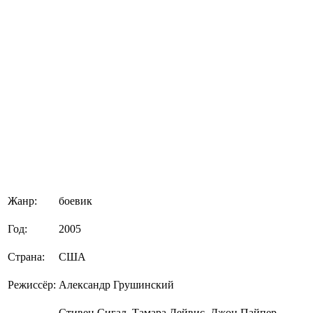
Жанр:
боевик
Год:
2005
Страна:
США
Режиссёр:
Александр Грушинский
Стивен Сигал, Тамара Дейвис, Джон Пайпер-