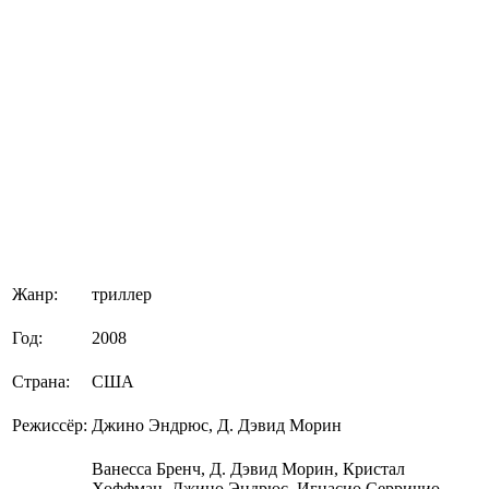
Жанр:
триллер
Год:
2008
Страна:
США
Режиссёр:
Джино Эндрюс, Д. Дэвид Морин
Ванесса Бренч, Д. Дэвид Морин, Кристал
Хоффман, Джино Эндрюс, Игнасио Серричио,