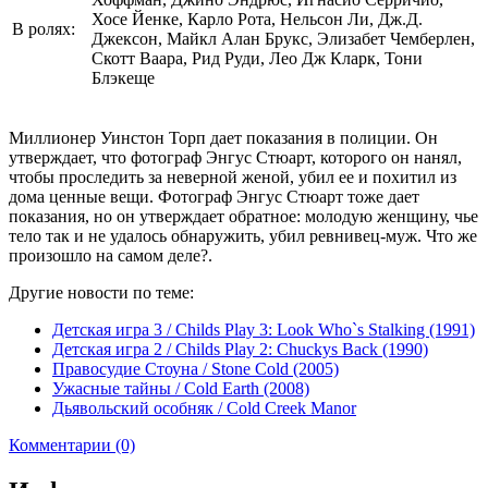
Хосе Йенке, Карло Рота, Нельсон Ли, Дж.Д.
В ролях:
Джексон, Майкл Алан Брукс, Элизабет Чемберлен,
Скотт Ваара, Рид Руди, Лео Дж Кларк, Тони
Блэкеще
Миллионер Уинстон Торп дает показания в полиции. Он
утверждает, что фотограф Энгус Стюарт, которого он нанял,
чтобы проследить за неверной женой, убил ее и похитил из
дома ценные вещи. Фотограф Энгус Стюарт тоже дает
показания, но он утверждает обратное: молодую женщину, чье
тело так и не удалось обнаружить, убил ревнивец-муж. Что же
произошло на самом деле?.
Другие новости по теме:
Детская игра 3 / Childs Play 3: Look Who`s Stalking (1991)
Детская игра 2 / Childs Play 2: Chuckys Back (1990)
Правосудие Стоуна / Stone Cold (2005)
Ужасные тайны / Cold Earth (2008)
Дьявольский особняк / Cold Creek Manor
Комментарии (0)