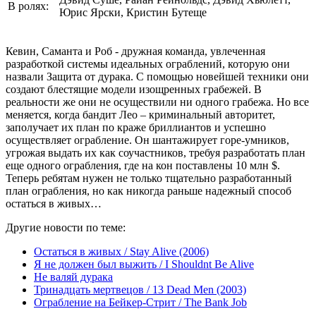
В ролях:
Юрис Ярски, Кристин Бутеще
Кевин, Саманта и Роб - дружная команда, увлеченная
разработкой системы идеальных ограблений, которую они
назвали Защита от дурака. С помощью новейшей техники они
создают блестящие модели изощренных грабежей. В
реальности же они не осуществили ни одного грабежа. Но все
меняется, когда бандит Лео – криминальный авторитет,
заполучает их план по краже бриллиантов и успешно
осуществляет ограбление. Он шантажирует горе-умников,
угрожая выдать их как соучастников, требуя разработать план
еще одного ограбления, где на кон поставлены 10 млн $.
Теперь ребятам нужен не только тщательно разработанный
план ограбления, но как никогда раньше надежный способ
остаться в живых…
Другие новости по теме:
Остаться в живых / Stay Alive (2006)
Я не должен был выжить / I Shouldnt Be Alive
Не валяй дурака
Тринадцать мертвецов / 13 Dead Men (2003)
Ограбление на Бейкер-Стрит / The Bank Job