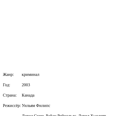
Жанр:
криминал
Год:
2003
Страна:
Канада
Режиссёр:
Уильям Филипс
Дэвид Суше, Райан Рейнольдс, Дэвид Хьюлетт,