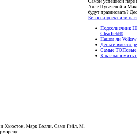
Самой успешной паре в
Алле Пугачевой и Макс
будут праздновать? Д
Бизнес-проект или нас
Подсолнечник НК
Clearfield®
Нашел ли Volksw
Деньги вместо р
Самые ТОПовые с
Как сэкономить н
и Хьюстон, Марк Вэлли, Сами Гэйл, М.
ермореще