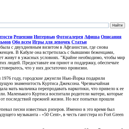
итости
Рецензии
Интервью
Фотогалерея
Афиша
Описания
льмов
Обо всем
Игры для девочек
Статьи
ыла с двухдневным визитом в Афганистан, где снова
женцев. В Кабуле она встретилась с бывшими беженцами,
лет живут в ужасных условиях. "Крайне необходимо, чтобы мир
тих людей. Предоставьте им приют и поддержку, обеспечьте
стоверьтесь, что у них достаточно провизии.
ом 1976 году, городские джунгли Нью-Йорка подарили
дущую знаменитость Куртиса Джексона. Чрезвычайная
ала мать мальчика перепродавать наркотики, что привело к ее
ли. Маленького Куртиса воспитали родители матери, которые
о от последствий прежней жизни. Но все попытки прошли
репевал песни известных рэперов. Именно в это время был
ущего музыканта - «50 Cent», в честь гангстера из Fort Green