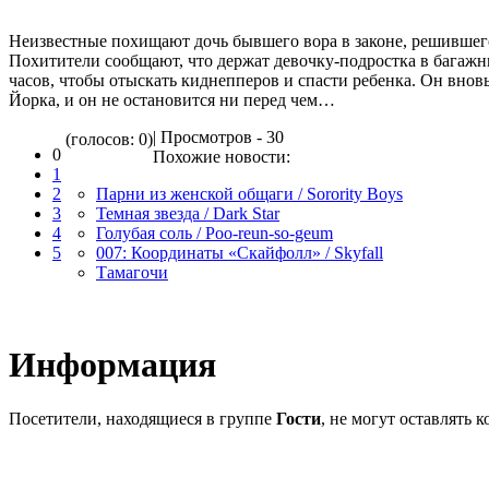
Неизвестные похищают дочь бывшего вора в законе, решившег
Похитители сообщают, что держат девочку-подростка в багажник
часов, чтобы отыскать киднепперов и спасти ребенка. Он вно
Йорка, и он не остановится ни перед чем…
| Просмотров - 30
(голосов: 0)
0
Похожие новости:
1
2
Парни из женской общаги / Sorority Boys
3
Темная звезда / Dark Star
4
Голубая соль / Poo-reun-so-geum
5
007: Координаты «Скайфолл» / Skyfall
Тамагочи
Информация
Посетители, находящиеся в группе
Гости
, не могут оставлять