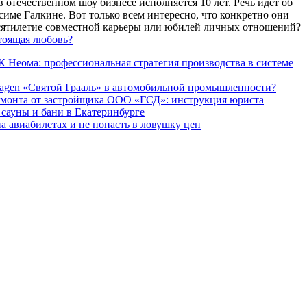
 отечественном шоу бизнесе исполняется 10 лет. Речь идет об
име Галкине. Вот только всем интересно, что конкретно они
есятилетие совместной карьеры или юбилей личных отношений?
тоящая любовь?
 Неома: профессиональная стратегия производства в системе
agen «Святой Грааль» в автомобильной промышленности?
емонта от застройщика ООО «ГСД»: инструкция юриста
ауны и бани в Екатеринбурге
а авиабилетах и не попасть в ловушку цен