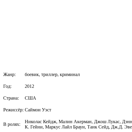
Жанр:
боевик, триллер, криминал
Год:
2012
Страна:
США
Режиссёр:
Саймон Уэст
Николас Кейдж, Малин Акерман, Джош Лукас, Дэнн
В ролях:
К. Гейни, Маркус Лайл Браун, Танк Сейд, Дж.Д. Эв