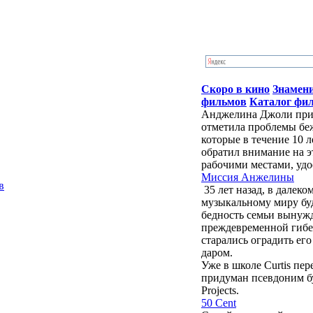
Скоро в кино
Знамен
фильмов
Каталог фи
Анджелина Джоли приб
отметила проблемы бе
которые в течение 10 
обратил внимание на э
рабочими местами, удо
Миссия Анжелины
в
35 лет назад, в далек
музыкальному миру бу
бедность семьи вынужд
преждевременной гибе
старались оградить ег
даром.
Уже в школе Curtis пе
придуман псевдоним буд
Projects.
50 Cent