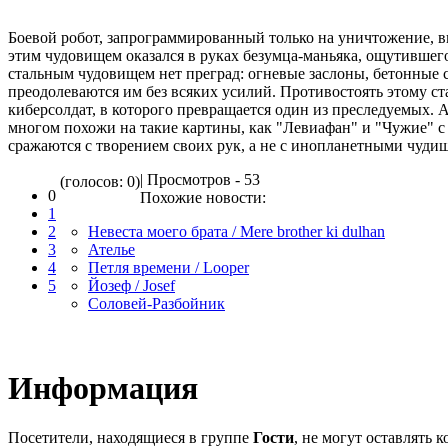
Боевой робот, запрограммированный только на уничтожение, в
этим чудовищем оказался в руках безумца-маньяка, ощутившег
стальным чудовищем нет преград: огневые заслоны, бетонные 
преодолеваются им без всяких усилий. Противостоять этому с
киберсолдат, в которого превращается один из преследуемых. 
многом похожи на такие картины, как "Левиафан" и "Чужие" с 
сражаются с творением своих рук, а не с инопланетными чуди
| Просмотров - 53
(голосов: 0)
0
Похожие новости:
1
2
Невеста моего брата / Mere brother ki dulhan
3
Ателье
4
Петля времени / Looper
5
Йозеф / Josef
Соловей-Разбойник
Информация
Посетители, находящиеся в группе
Гости
, не могут оставлять