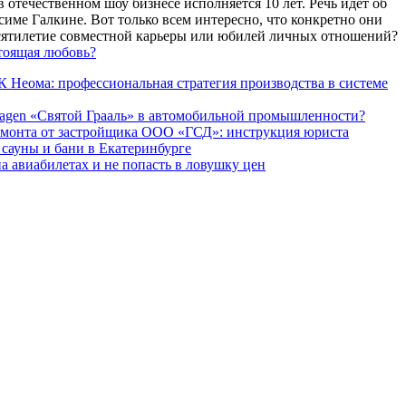
 отечественном шоу бизнесе исполняется 10 лет. Речь идет об
име Галкине. Вот только всем интересно, что конкретно они
есятилетие совместной карьеры или юбилей личных отношений?
тоящая любовь?
 Неома: профессиональная стратегия производства в системе
agen «Святой Грааль» в автомобильной промышленности?
емонта от застройщика ООО «ГСД»: инструкция юриста
ауны и бани в Екатеринбурге
а авиабилетах и не попасть в ловушку цен