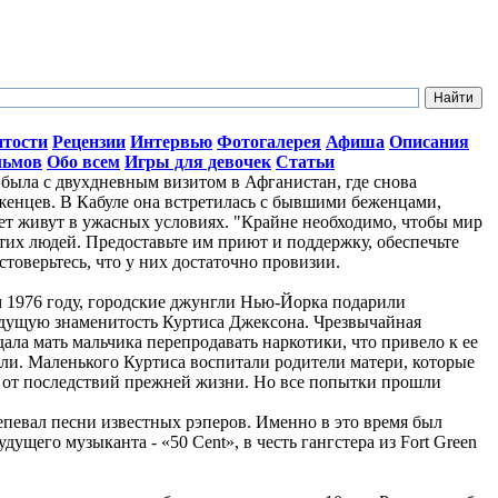
итости
Рецензии
Интервью
Фотогалерея
Афиша
Описания
льмов
Обо всем
Игры для девочек
Статьи
ыла с двухдневным визитом в Афганистан, где снова
женцев. В Кабуле она встретилась с бывшими беженцами,
лет живут в ужасных условиях. "Крайне необходимо, чтобы мир
тих людей. Предоставьте им приют и поддержку, обеспечьте
стоверьтесь, что у них достаточно провизии.
ом 1976 году, городские джунгли Нью-Йорка подарили
дущую знаменитость Куртиса Джексона. Чрезвычайная
ала мать мальчика перепродавать наркотики, что привело к ее
ли. Маленького Куртиса воспитали родители матери, которые
о от последствий прежней жизни. Но все попытки прошли
репевал песни известных рэперов. Именно в это время был
ущего музыканта - «50 Cent», в честь гангстера из Fort Green