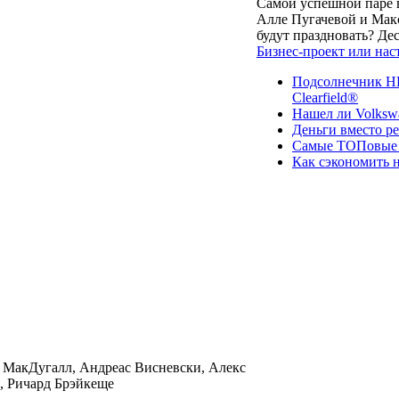
Самой успешной паре в
Алле Пугачевой и Макс
будут праздновать? Д
Бизнес-проект или нас
Подсолнечник НК
Clearfield®
Нашел ли Volksw
Деньги вместо р
Самые ТОПовые с
Как сэкономить н
 МакДугалл, Андреас Висневски, Алекс
, Ричард Брэйкеще