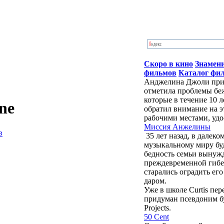
Скоро в кино
Знамен
фильмов
Каталог фи
Анджелина Джоли приб
отметила проблемы бе
которые в течение 10 
ne
обратил внимание на э
рабочими местами, удо
Миссия Анжелины
в
35 лет назад, в далек
музыкальному миру бу
бедность семьи вынужд
преждевременной гибе
старались оградить ег
даром.
Уже в школе Curtis пе
придуман псевдоним буд
Projects.
50 Cent