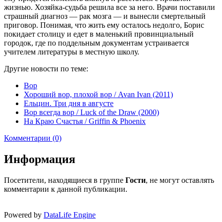
жизнью. Хозяйка-судьба решила все за него. Врачи поставили
страшный диагноз — рак мозга — и вынесли смертельный
приговор. Понимая, что жить ему осталось недолго, Борис
покидает столицу и едет в маленький провинциальный
городок, где по поддельным документам устраивается
учителем литературы в местную школу.
Другие новости по теме:
Вор
Хороший вор, плохой вор / Avan Ivan (2011)
Ельцин. Три дня в августе
Вор всегда вор / Luck of the Draw (2000)
На Краю Счастья / Griffin & Phoenix
Комментарии (0)
Информация
Посетители, находящиеся в группе
Гости
, не могут оставлять
комментарии к данной публикации.
Powered by
DataLife Engine