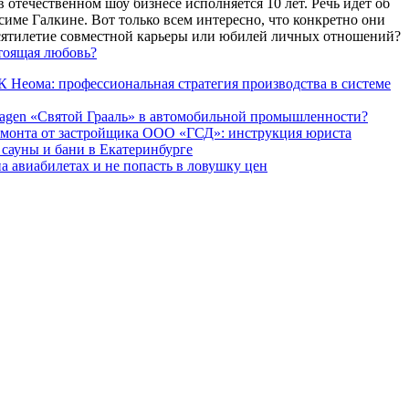
 отечественном шоу бизнесе исполняется 10 лет. Речь идет об
име Галкине. Вот только всем интересно, что конкретно они
есятилетие совместной карьеры или юбилей личных отношений?
тоящая любовь?
 Неома: профессиональная стратегия производства в системе
agen «Святой Грааль» в автомобильной промышленности?
емонта от застройщика ООО «ГСД»: инструкция юриста
ауны и бани в Екатеринбурге
а авиабилетах и не попасть в ловушку цен