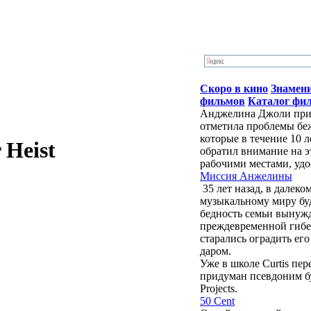
Скоро в кино
Знамен
фильмов
Каталог фи
Анджелина Джоли приб
отметила проблемы бе
которые в течение 10 
 Heist
обратил внимание на э
рабочими местами, удо
Миссия Анжелины
35 лет назад, в далек
музыкальному миру бу
бедность семьи вынужд
преждевременной гибе
старались оградить ег
даром.
Уже в школе Curtis пе
придуман псевдоним буд
Projects.
50 Cent