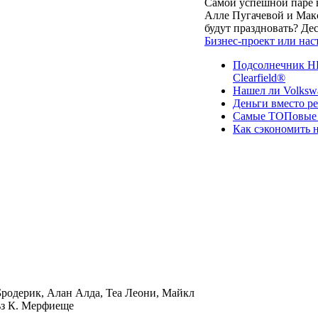
Самой успешной паре в
Алле Пугачевой и Макс
будут праздновать? Д
Бизнес-проект или нас
Подсолнечник НК
Clearfield®
Нашел ли Volksw
Деньги вместо р
Самые ТОПовые с
Как сэкономить н
родерик, Алан Алда, Теа Леони, Майкл
ьз К. Мерфиеще