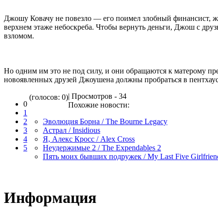
Джошу Ковачу не повезло — его поимел злобный финансист, 
верхнем этаже небоскреба. Чтобы вернуть деньги, Джош с дру
взломом.
Но одним им это не под силу, и они обращаются к матерому п
новоявленных друзей Джоушена должны пробраться в пентхаус
| Просмотров - 34
(голосов: 0)
0
Похожие новости:
1
2
Эволюция Борна / The Bourne Legacy
3
Астрал / Insidious
4
Я, Алекс Кросс / Alex Cross
5
Неудержимые 2 / The Expendables 2
Пять моих бывших подружек / My Last Five Girlfrien
Информация