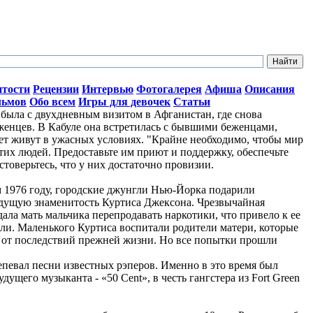
итости
Рецензии
Интервью
Фотогалерея
Афиша
Описания
льмов
Обо всем
Игры для девочек
Статьи
ыла с двухдневным визитом в Афганистан, где снова
женцев. В Кабуле она встретилась с бывшими беженцами,
лет живут в ужасных условиях. "Крайне необходимо, чтобы мир
тих людей. Предоставьте им приют и поддержку, обеспечьте
стоверьтесь, что у них достаточно провизии.
ом 1976 году, городские джунгли Нью-Йорка подарили
дущую знаменитость Куртиса Джексона. Чрезвычайная
ала мать мальчика перепродавать наркотики, что привело к ее
ли. Маленького Куртиса воспитали родители матери, которые
о от последствий прежней жизни. Но все попытки прошли
репевал песни известных рэперов. Именно в это время был
ущего музыканта - «50 Cent», в честь гангстера из Fort Green