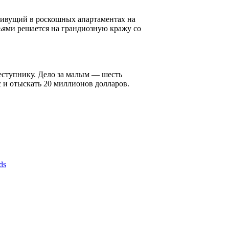
живущий в роскошных апартаментах на
зьями решается на грандиозную кражу со
реступнику. Дело за малым — шесть
 и отыскать 20 миллионов долларов.
ds