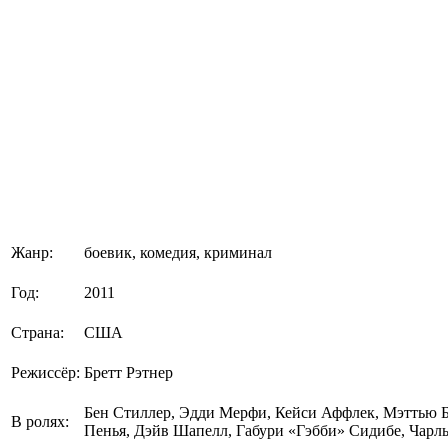
Жанр:
боевик, комедия, криминал
Год:
2011
Страна:
США
Режиссёр:
Бретт Рэтнер
Бен Стиллер, Эдди Мерфи, Кейси Аффлек, Мэттью Б
В ролях:
Пенья, Дэйв Шапелл, Габури «Гэбби» Сидибе, Чарл