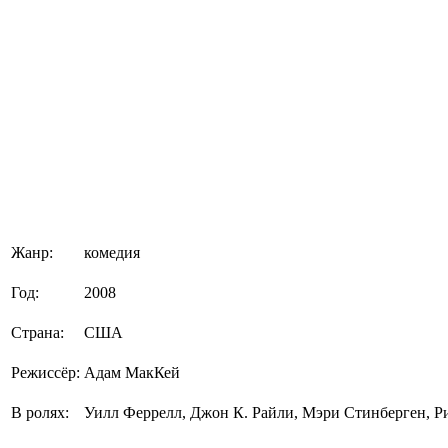
Жанр:
комедия
Год:
2008
Страна:
США
Режиссёр:
Адам МакКей
В ролях:
Уилл Феррелл, Джон К. Райли, Мэри Стинберген, 