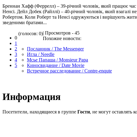
Бреннан Хафф (Феррелл) – 39-річний чоловік, який працює час 
Ненсі. Дейл Добек (Райллі) – 40-річний чоловік, який взагалі не
Робертом. Коли Роберт та Ненсі одружуються і вирішують жити
зведеними братами...
| Просмотров - 45
(голосов: 0)
0
Похожие новости:
1
2
Посланник / The Messenger
3
Игла / Needle
4
Мсье Папаша / Monsieur Papa
5
Киносвидание / Date Movie
Встречное расследование / Contre-enqute
Информация
Посетители, находящиеся в группе
Гости
, не могут оставлять