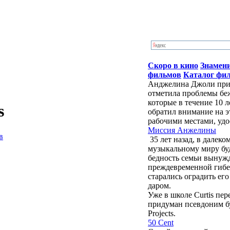
Скоро в кино
Знамен
фильмов
Каталог фи
Анджелина Джоли приб
отметила проблемы бе
которые в течение 10 
s
обратил внимание на э
рабочими местами, удо
Миссия Анжелины
в
35 лет назад, в далек
музыкальному миру бу
бедность семьи вынужд
преждевременной гибе
старались оградить ег
даром.
Уже в школе Curtis пе
придуман псевдоним буд
Projects.
50 Cent