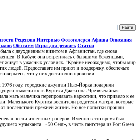
итости
Рецензии
Интервью
Фотогалерея
Афиша
Описания
льмов
Обо всем
Игры для девочек
Статьи
ыла с двухдневным визитом в Афганистан, где снова
женцев. В Кабуле она встретилась с бывшими беженцами,
лет живут в ужасных условиях. "Крайне необходимо, чтобы мир
тих людей. Предоставьте им приют и поддержку, обеспечьте
стоверьтесь, что у них достаточно провизии.
ом 1976 году, городские джунгли Нью-Йорка подарили
дущую знаменитость Куртиса Джексона. Чрезвычайная
ала мать мальчика перепродавать наркотики, что привело к ее
ли. Маленького Куртиса воспитали родители матери, которые
о от последствий прежней жизни. Но все попытки прошли
репевал песни известных рэперов. Именно в это время был
ущего музыканта - «50 Cent», в честь гангстера из Fort Green