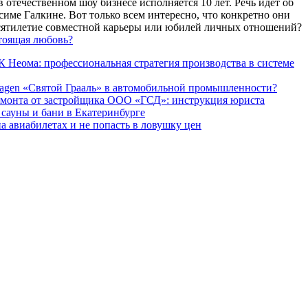
 отечественном шоу бизнесе исполняется 10 лет. Речь идет об
име Галкине. Вот только всем интересно, что конкретно они
есятилетие совместной карьеры или юбилей личных отношений?
тоящая любовь?
 Неома: профессиональная стратегия производства в системе
agen «Святой Грааль» в автомобильной промышленности?
емонта от застройщика ООО «ГСД»: инструкция юриста
ауны и бани в Екатеринбурге
а авиабилетах и не попасть в ловушку цен