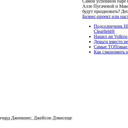
Самой успешной паре в
Алле Пугачевой и Макс
будут праздновать? Д
Бизнес-проект или нас
Подсолнечник НК
Clearfield®
Нашел ли Volksw
Деньги вместо р
Самые ТОПовые с
Как сэкономить н
Ричард Дженкинс, Джейсон Дэвисеще