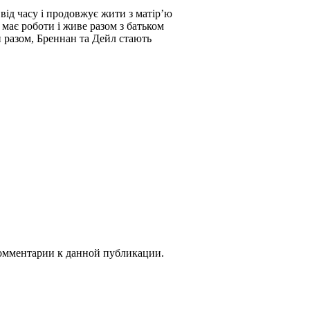
від часу і продовжує жити з матір’ю
 має роботи і живе разом з батьком
 разом, Бреннан та Дейл стають
 комментарии к данной публикации.