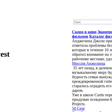
Скоро в кино
Знамен
фильмов
Каталог фи
Анджелина Джоли приб
отметила проблемы бе
которые в течение 10 
est
обратил внимание на э
рабочими местами, удо
Миссия Анжелины
35 лет назад, в далек
музыкальному миру бу
бедность семьи вынужд
преждевременной гибе
старались оградить ег
даром.
Уже в школе Curtis пе
придуман псевдоним буд
Projects.
50 Cent