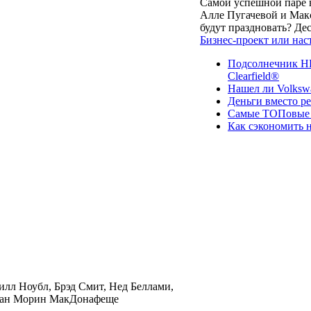
Самой успешной паре в
Алле Пугачевой и Макс
будут праздновать? Д
Бизнес-проект или нас
Подсолнечник НК
Clearfield®
Нашел ли Volksw
Деньги вместо р
Самые ТОПовые с
Как сэкономить н
лл Ноубл, Брэд Смит, Нед Беллами,
еган Морин МакДонафеще