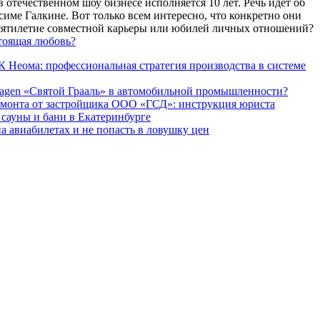
 отечественном шоу бизнесе исполняется 10 лет. Речь идет об
име Галкине. Вот только всем интересно, что конкретно они
есятилетие совместной карьеры или юбилей личных отношений?
тоящая любовь?
 Неома: профессиональная стратегия производства в системе
agen «Святой Грааль» в автомобильной промышленности?
емонта от застройщика ООО «ГСД»: инструкция юриста
ауны и бани в Екатеринбурге
а авиабилетах и не попасть в ловушку цен