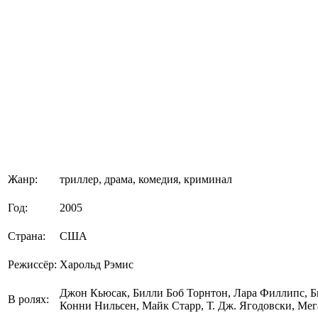
Жанр:
триллер, драма, комедия, криминал
Год:
2005
Страна:
США
Режиссёр:
Харольд Рэмис
Джон Кьюсак, Билли Боб Торнтон, Лара Филлипс, Би
В ролях:
Конни Нильсен, Майк Старр, Т. Дж. Ягодовски, М