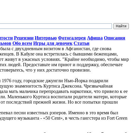
итости
Рецензии
Интервью
Фотогалерея
Афиша
Описания
льмов
Обо всем
Игры для девочек
Статьи
ыла с двухдневным визитом в Афганистан, где снова
женцев. В Кабуле она встретилась с бывшими беженцами,
лет живут в ужасных условиях. "Крайне необходимо, чтобы мир
тих людей. Предоставьте им приют и поддержку, обеспечьте
стоверьтесь, что у них достаточно провизии.
ом 1976 году, городские джунгли Нью-Йорка подарили
дущую знаменитость Куртиса Джексона. Чрезвычайная
ала мать мальчика перепродавать наркотики, что привело к ее
ли. Маленького Куртиса воспитали родители матери, которые
о от последствий прежней жизни. Но все попытки прошли
репевал песни известных рэперов. Именно в это время был
ущего музыканта - «50 Cent», в честь гангстера из Fort Green