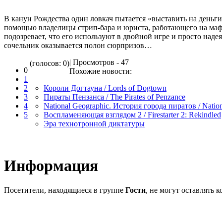
В канун Рождества один ловкач пытается «выставить на деньги
помощью владелицы стрип-бара и юриста, работающего на мафи
подозревает, что его используют в двойной игре и просто наде
сочельник оказывается полон сюрпризов…
| Просмотров - 47
(голосов: 0)
0
Похожие новости:
1
2
Короли Догтауна / Lords of Dogtown
3
Пираты Пензанса / The Pirates of Penzance
4
National Geographic. История города пиратов / Nation
5
Воспламеняющая взглядом 2 / Firestarter 2: Rekindled
Эра технотронной диктатуры
Информация
Посетители, находящиеся в группе
Гости
, не могут оставлять