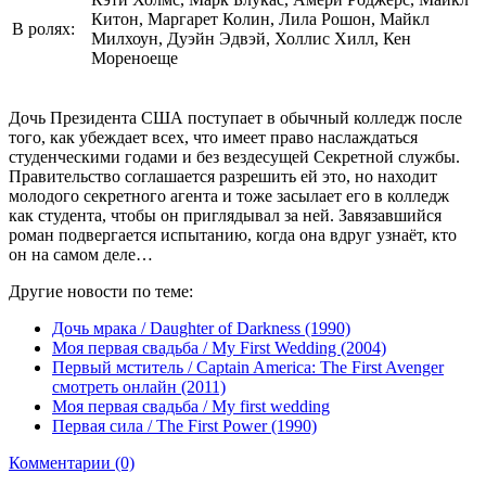
Китон, Маргарет Колин, Лила Рошон, Майкл
В ролях:
Милхоун, Дуэйн Эдвэй, Холлис Хилл, Кен
Мореноеще
Дочь Президента США поступает в обычный колледж после
того, как убеждает всех, что имеет право наслаждаться
студенческими годами и без вездесущей Секретной службы.
Правительство соглашается разрешить ей это, но находит
молодого секретного агента и тоже засылает его в колледж
как студента, чтобы он приглядывал за ней. Завязавшийся
роман подвергается испытанию, когда она вдруг узнаёт, кто
он на самом деле…
Другие новости по теме:
Дочь мрака / Daughter of Darkness (1990)
Моя первая свадьба / My First Wedding (2004)
Первый мститель / Captain America: The First Avenger
смотреть онлайн (2011)
Моя первая свадьба / My first wedding
Первая сила / The First Power (1990)
Комментарии (0)