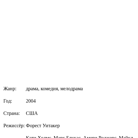
Жанр:
драма, комедия, мелодрама
Год:
2004
Страна:
США
Режиссёр:
Форест Уитакер
Кэти Холмс, Марк Блукас, Амери Роджерс, Майкл