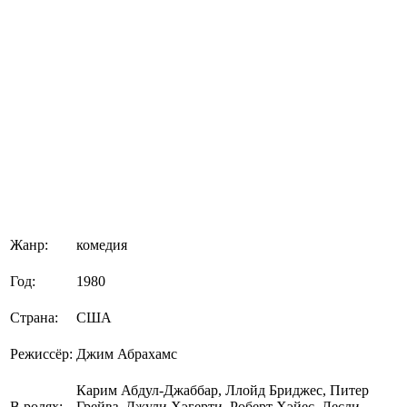
Жанр:
комедия
Год:
1980
Страна:
США
Режиссёр:
Джим Абрахамс
Карим Абдул-Джаббар, Ллойд Бриджес, Питер
В ролях:
Грейвз, Джули Хэгерти, Роберт Хэйес, Лесли