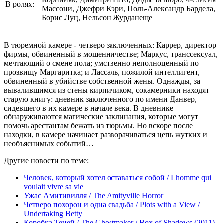
В ролях:
Массони, Джефри Кэри, Поль-Александр Бардела,
Борис Луц, Нельсон Журданеще
В тюремной камере - четверо заключенных: Каррер, директор
фирмы, обвиненный в мошенничестве; Маркус, транссексуал,
мечтающий о смене пола; умственно неполноценный по
прозвищу Маргаритка; и Лассаль, пожилой интеллигент,
обвиненный в убийстве собственной жены. Однажды, за
вывалившимся из стены кирпичиком, сокамерники находят
старую книгу: дневник заключенного по имени Данвер,
сидевшего в их камере в начале века. В дневнике
обнаруживаются магические заклинания, которые могут
помочь арестантам бежать из тюрьмы. Но вскоре после
находки, в камере начинает разворачиваться цепь жутких и
необъяснимых событий…
Другие новости по теме:
Человек, который хотел оставаться собой / Lhomme qui
voulait vivre sa vie
Ужас Амитивилля / The Amityville Horror
Четверо похорон и одна свадьба / Plots with a View /
Undertaking Betty
Коробка Теней / The Ghostmaker / Box of Shadows (2011)