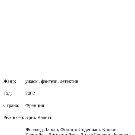
Жанр:
ужасы, фэнтези, детектив
Год:
2002
Страна:
Франция
Режиссёр:
Эрик Валетт
Жеральд Ларош, Филипп Лоденбаш, Кловис
Корнийяк, Димитри Рато, Дидье Бенюро, Фелисия