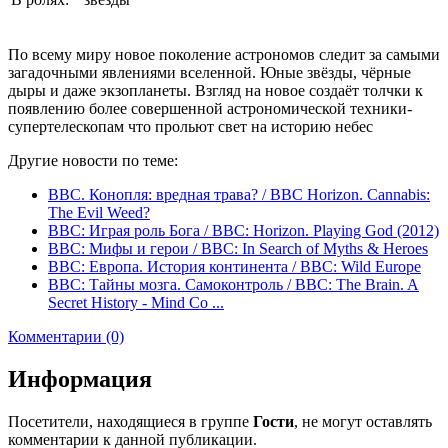
По всему миру новое поколение астрономов следит за самыми
загадочными явлениями вселенной. Юные звёзды, чёрные
дыры и даже экзопланеты. Взгляд на новое создаёт толчки к
появлению более совершенной астрономической техники-
супертелескопам что прольют свет на историю небес
Другие новости по теме:
BBC. Конопля: вредная трава? / BBC Horizon. Cannabis:
The Evil Weed?
BBC: Играя роль Бога / BBC: Horizon. Playing God (2012)
BBC: Мифы и герои / BBC: In Search of Myths & Heroes
BBC: Европа. История континента / BBC: Wild Europe
BBC: Тайны мозга. Самоконтроль / BBC: The Brain. A
Secret History - Mind Co ...
Комментарии (0)
Информация
Посетители, находящиеся в группе
Гости
, не могут оставлять
комментарии к данной публикации.