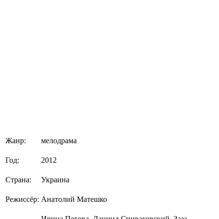
Жанр:
мелодрама
Год:
2012
Страна:
Украина
Режиссёр:
Анатолий Матешко
Ирина Пегова, Даниил Спиваковский, Заза