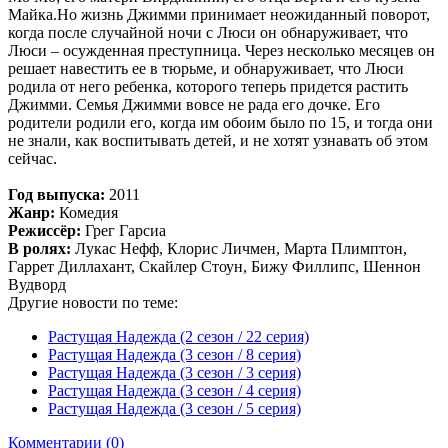
Майка.Но жизнь Джимми принимает неожиданный поворот,
когда после случайной ночи с Люси он обнаруживает, что
Люси – осужденная преступница. Через несколько месяцев он
решает навестить ее в тюрьме, и обнаруживает, что Люси
родила от него ребенка, которого теперь придется растить
Джимми. Семья Джимми вовсе не рада его дочке. Его
родители родили его, когда им обоим было по 15, и тогда они
не знали, как воспитывать детей, и не хотят узнавать об этом
сейчас.
Год выпуска:
2011
Жанр:
Комедия
Режиссёр:
Грег Гарсиа
В ролях:
Лукас Нефф, Клорис Личмен, Марта Плимптон,
Гаррет Диллахант, Скайлер Стоун, Бижу Филлипс, Шеннон
Вудворд
Другие новости по теме:
Растущая Надежда (2 сезон / 22 серия)
Растущая Надежда (3 сезон / 8 серия)
Растущая Надежда (3 сезон / 3 серия)
Растущая Надежда (3 сезон / 4 серия)
Растущая Надежда (3 сезон / 5 серия)
Комментарии (0)