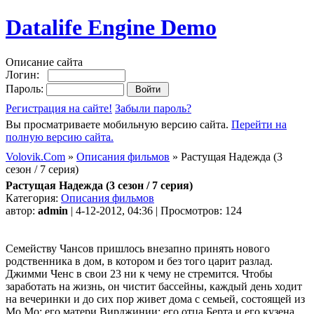
Datalife Engine Demo
Описание сайта
Логин:
Пароль:
Регистрация на сайте!
Забыли пароль?
Вы просматриваете мобильную версию сайта.
Перейти на
полную версию сайта.
Volovik.Com
»
Описания фильмов
» Растущая Надежда (3
сезон / 7 серия)
Растущая Надежда (3 сезон / 7 серия)
Категория:
Описания фильмов
автор:
admin
| 4-12-2012, 04:36 | Просмотров: 124
Семейству Чансов пришлось внезапно принять нового
родственника в дом, в котором и без того царит разлад.
Джимми Ченс в свои 23 ни к чему не стремится. Чтобы
заработать на жизнь, он чистит бассейны, каждый день ходит
на вечеринки и до сих пор живет дома с семьей, состоящей из
Мо Мо; его матери Вирджинии; его отца Берта и его кузена