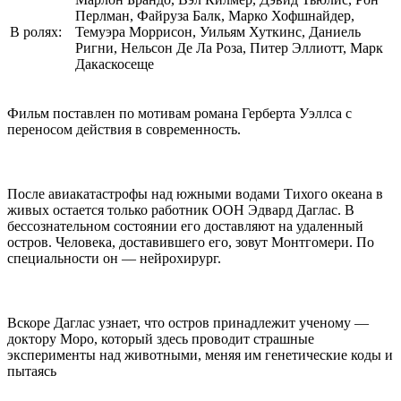
Перлман, Файруза Балк, Марко Хофшнайдер,
В ролях:
Темуэра Моррисон, Уильям Хуткинс, Даниель
Ригни, Нельсон Де Ла Роза, Питер Эллиотт, Марк
Дакаскосеще
Фильм поставлен по мотивам романа Герберта Уэллса с
переносом действия в современность.
После авиакатастрофы над южными водами Тихого океана в
живых остается только работник ООН Эдвард Даглас. В
бессознательном состоянии его доставляют на удаленный
остров. Человека, доставившего его, зовут Монтгомери. По
специальности он — нейрохирург.
Вскоре Даглас узнает, что остров принадлежит ученому —
доктору Моро, который здесь проводит страшные
эксперименты над животными, меняя им генетические коды и
пытаясь