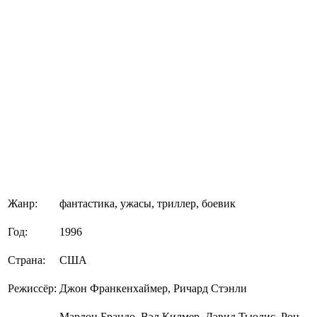
Жанр:
фантастика, ужасы, триллер, боевик
Год:
1996
Страна:
США
Режиссёр:
Джон Франкенхаймер, Ричард Стэнли
Марлон Брандо, Вэл Килмер, Дэвид Тьюлис, Рон