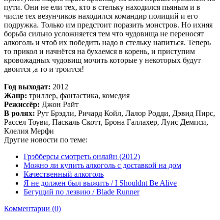
пути. Они не ели тех, кто в стельку находился пьяным и в
числе тех везунчиков находился командир полиций и его
подружка. Только им предстоит поразить монстров. Но ихняя
борьба сильно усложняется тем что чудовища не переносят
алкоголь и чтоб их победить надо в стельку напиться. Теперь
то прикол и начнётся на бухаемся в корень, и приступим
кровожадных чудовищ мочить которые у некоторых будут
двоится ,а то и троится!
Год выходат:
2012
Жанр:
триллер, фантастика, комедия
Режиссёр:
Джон Райт
В ролях:
Рут Брэдли, Ричард Койл, Лалор Родди, Дэвид Пирс,
Рассел Тоуви, Паскаль Скотт, Брона Галлахер, Луис Демпси,
Клелия Мерфи
Другие новости по теме:
Грэбберсы смотреть онлайн (2012)
Можно ли купить алкоголь с доставкой на дом
Качественный алкоголь
Я не должен был выжить / I Shouldnt Be Alive
Бегущий по лезвию / Blade Runner
Комментарии (0)