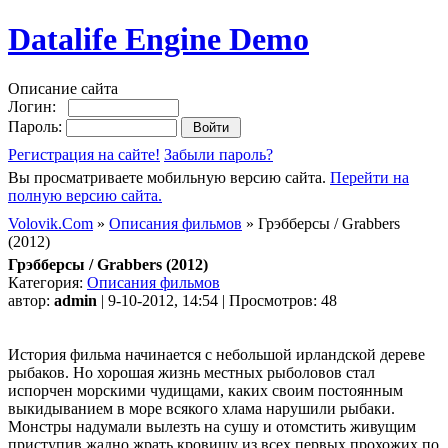
Datalife Engine Demo
Описание сайта
Логин:
Пароль:
Регистрация на сайте!
Забыли пароль?
Вы просматриваете мобильную версию сайта.
Перейти на
полную версию сайта.
Volovik.Com
»
Описания фильмов
» Грэбберсы / Grabbers
(2012)
Грэбберсы / Grabbers (2012)
Категория:
Описания фильмов
автор:
admin
| 9-10-2012, 14:54 | Просмотров: 48
История фильма начинается с небольшой ирландской дереве
рыбаков. Но хорошая жизнь местных рыболовов стал
испорчен морскими чудищами, каких своим постоянным
выкидыванием в море всякого хлама нарушили рыбаки.
Монстры надумали вылезть на сушу и отомстить живущим
приступив жадно жрать кровищу из всех первых прохожих по