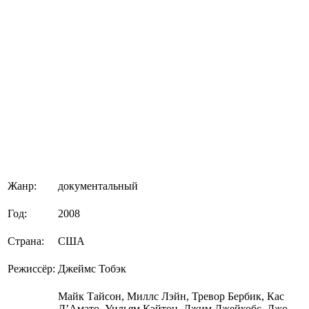
Жанр:
документальный
Год:
2008
Страна:
США
Режиссёр:
Джеймс Тобэк
Майк Тайсон, Миллс Лэйн, Тревор Бербик, Кас
Д’Амато, Уильям Кэйтон, Джим Джейкобс, Джо