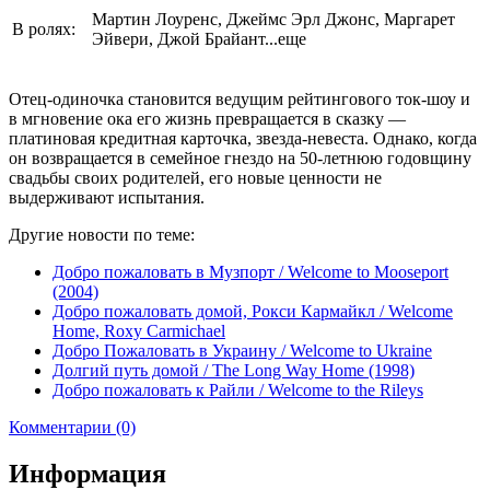
Мартин Лоуренс, Джеймс Эрл Джонс, Маргарет
В ролях:
Эйвери, Джой Брайант...еще
Отец-одиночка становится ведущим рейтингового ток-шоу и
в мгновение ока его жизнь превращается в сказку —
платиновая кредитная карточка, звезда-невеста. Однако, когда
он возвращается в семейное гнездо на 50-летнюю годовщину
свадьбы своих родителей, его новые ценности не
выдерживают испытания.
Другие новости по теме:
Добро пожаловать в Музпорт / Welcome to Mooseport
(2004)
Добро пожаловать домой, Рокси Кармайкл / Welcome
Home, Roxy Carmichael
Добро Пожаловать в Украину / Welcome to Ukraine
Долгий путь домой / The Long Way Home (1998)
Добро пожаловать к Райли / Welcome to the Rileys
Комментарии (0)
Информация