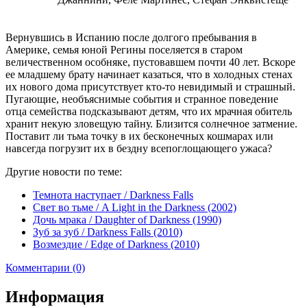
Вернувшись в Испанию после долгого пребывания в
Америке, семья юной Регины поселяется в старом
величественном особняке, пустовавшем почти 40 лет. Вскоре
ее младшему брату начинает казаться, что в холодных стенах
их нового дома присутствует кто-то невидимый и страшный.
Пугающие, необъяснимые события и странное поведение
отца семейства подсказывают детям, что их мрачная обитель
хранит некую зловещую тайну. Близится солнечное затмение.
Поставит ли тьма точку в их бесконечных кошмарах или
навсегда погрузит их в бездну всепоглощающего ужаса?
Другие новости по теме:
Темнота наступает / Darkness Falls
Свет во тьме / A Light in the Darkness (2002)
Дочь мрака / Daughter of Darkness (1990)
Зуб за зуб / Darkness Falls (2010)
Возмездие / Edge of Darkness (2010)
Комментарии (0)
Информация