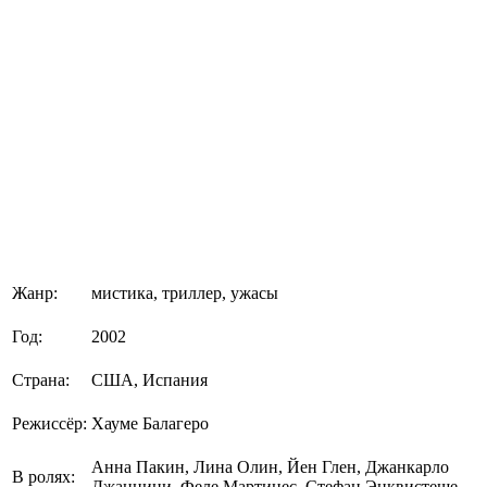
Жанр:
мистика, триллер, ужасы
Год:
2002
Страна:
США, Испания
Режиссёр:
Хауме Балагеро
Анна Пакин, Лина Олин, Йен Глен, Джанкарло
В ролях:
Джаннини, Феле Мартинес, Стефан Энквистеще