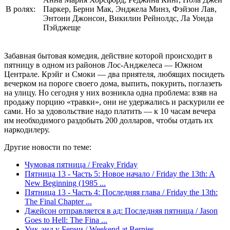
В ролях:
Паркер, Берни Мак, Энджела Минз, Фэйзон Лав,
Энтони Джонсон, Викилин Рейнолдс, Ла Уонда
Пэйджеще
Забавная бытовая комедия, действие которой происходит в
пятницу в одном из районов Лос-Анджелеса — Южном
Централе. Крэйг и Смоки — два приятеля, любящих посидеть
вечерком на пороге своего дома, выпить, покурить, поглазеть
на улицу. Но сегодня у них возникла одна проблема: взяв на
продажу порцию «травки», они не удержались и раскурили ее
сами. Но за удовольствие надо платить — к 10 часам вечера
им необходимого раздобыть 200 долларов, чтобы отдать их
наркодилеру.
Другие новости по теме:
Чумовая пятница / Freaky Friday
Пятница 13 - Часть 5: Новое начало / Friday the 13th: A
New Beginning (1985 ...
Пятница 13 - Часть 4: Последняя глава / Friday the 13th:
The Final Chapter ...
Джейсон отправляется в ад: Последняя пятница / Jason
Goes to Hell: The Fina ...
Уик-энд у Берни / Weekend at Bernies