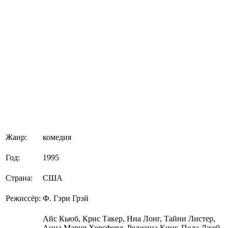
Жанр:
комедия
Год:
1995
Страна:
США
Режиссёр:
Ф. Гэри Грэй
Айс Кьюб, Крис Такер, Ниа Лонг, Тайни Листер,
Анна Мария Хорсфорд, Реджина Кинг, Пола Джей