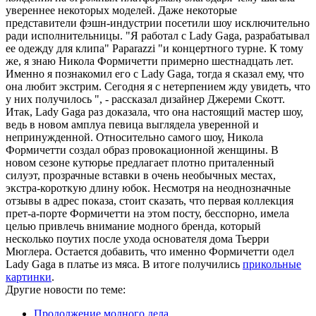
увереннее некоторых моделей. Даже некоторые
представители фэшн-индустрии посетили шоу исключительно
ради исполнительницы. "Я работал с Lady Gaga, разрабатывал
ее одежду для клипа" Paparazzi "и концертного турне. К тому
же, я знаю Никола Формичетти примерно шестнадцать лет.
Именно я познакомил его с Lady Gaga, тогда я сказал ему, что
она любит экстрим. Сегодня я с нетерпением жду увидеть, что
у них получилось ", - рассказал дизайнер Джереми Скотт.
Итак, Lady Gaga раз доказала, что она настоящий мастер шоу,
ведь в новом амплуа певица выглядела уверенной и
непринужденной. Относительно самого шоу, Никола
Формичетти создал образ провокационной женщины. В
новом сезоне кутюрье предлагает плотно приталенный
силуэт, прозрачные вставки в очень необычных местах,
экстра-короткую длину юбок. Несмотря на неоднозначные
отзывы в адрес показа, стоит сказать, что первая коллекция
прет-а-порте Формичетти на этом посту, бесспорно, имела
целью привлечь внимание модного бренда, который
несколько поутих после ухода основателя дома Тьерри
Мюглера. Остается добавить, что именно Формичетти одел
Lady Gaga в платье из мяса. В итоге получились
прикольные
картинки
.
Другие новости по теме:
Продолжение модного дела