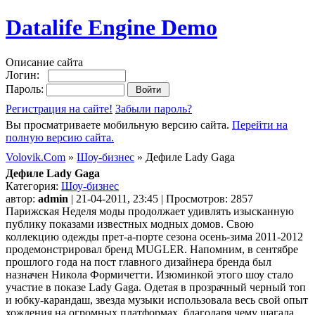
Datalife Engine Demo
Описание сайта
Логин:
Пароль:
Регистрация на сайте!
Забыли пароль?
Вы просматриваете мобильную версию сайта.
Перейти на
полную версию сайта.
Volovik.Com
»
Шоу-бизнес
» Дефиле Lady Gaga
Дефиле Lady Gaga
Категория:
Шоу-бизнес
автор:
admin
| 21-04-2011, 23:45 | Просмотров: 2857
Парижская Неделя моды продолжает удивлять изысканную
публику показами известных модных домов. Свою
коллекцию одежды прет-а-порте сезона осень-зима 2011-2012
продемонстрировал бренд MUGLER. Напомним, в сентябре
прошлого года на пост главного дизайнера бренда был
назначен Никола Формичетти. Изюминкой этого шоу стало
участие в показе Lady Gaga. Одетая в прозрачный черный топ
и юбку-карандаш, звезда музыки использовала весь свой опыт
хождения на огромных платформах, благодаря чему шагала