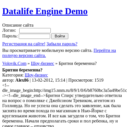
Datalife Engine Demo
Описание сайта
Логин:
Пароль:
Регистрация на сайте!
Забыли пароль?
Вы просматриваете мобильную версию сайта.
Перейти на
полную версию сайта.
Volovik.Com
»
Шоу-бизнес
» Бритни беременна?
Бритни беременна?
Категория:
Шоу-бизнес
автор:
Alex86
| 13-02-2012, 15:14 | Просмотров: 1519
<!--
dle_image_begin:http://img15.nnm.ru/8/9/1/0/6/b8760bc3a5a49be51c6
-><!--dle_image_end-->Бритни Спирс утвердительно ответила
на вопрос о помолвке с Джейсоном Тревиком, агентом из
Голливуда. Но не успела она сделать это заявление, как была
заснята во время похода по магазинам в Нью-Йорке с
кругленьким животом. И все как загудели о том, что Бритни
беременна. Начали предполагать сроки и пол ребенка, ну и
самое главное – отцовство.