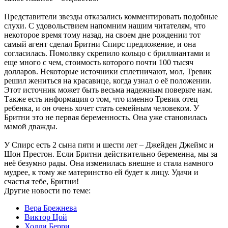
Представители звезды отказались комментировать подобные
слухи. С удовольствием напомним нашим читателям, что
некоторое время тому назад, на своем дне рождении тот
самый агент сделал Бритни Спирс предложение, и она
согласилась. Помолвку скрепило кольцо с бриллиантами и
еще много с чем, стоимость которого почти 100 тысяч
долларов. Некоторые источники сплетничают, мол, Тревик
решил жениться на красавице, когда узнал о её положении.
Этот источник может быть весьма надежным поверьте нам.
Также есть информация о том, что именно Тревик отец
ребенка, и он очень хочет стать семейным человеком. У
Бритни это не первая беременность. Она уже становилась
мамой дважды.
У Спирс есть 2 сына пяти и шести лет – Джейден Джеймс и
Шон Престон. Если Бритни действительно беременна, мы за
неё безумно рады. Она изменилась внешне и стала намного
мудрее, к тому же материнство ей будет к лицу. Удачи и
счастья тебе, Бритни!
Другие новости по теме:
Вера Брежнева
Виктор Цой
Холли Берри