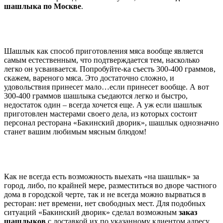
шашлыка по Москве
.
Шашлык как способ приготовления мяса вообще является
самым естественным, что подтверждается тем, насколько
легко он усваивается. Попробуйте-ка съесть 300-400 граммов,
скажем, вареного мяса. Это достаточно сложно, и
удовольствия принесет мало…если принесет вообще. А вот
300-400 граммов шашлыка съедаются легко и быстро,
недостаток один – всегда хочется еще. А уж если шашлык
приготовлен мастерами своего дела, из которых состоит
персонал ресторана «Бакинский дворик», шашлык однозначно
станет вашим любимым мясным блюдом!
Как не всегда есть возможность выехать «на шашлык» за
город, либо, по крайней мере, разместиться во дворе частного
дома в городской черте, так и не всегда можно вырваться в
ресторан: нет времени, нет свободных мест. Для подобных
ситуаций «Бакинский дворик» сделал возможным
заказ
шашлыков
с доставкой их по указанному клиентом адресу.