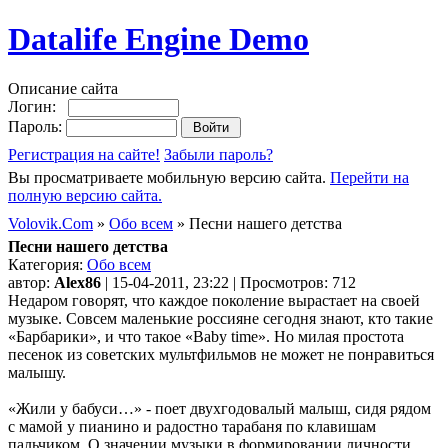
Datalife Engine Demo
Описание сайта
Логин:
Пароль:
Регистрация на сайте!
Забыли пароль?
Вы просматриваете мобильную версию сайта.
Перейти на
полную версию сайта.
Volovik.Com
»
Обо всем
» Песни нашего детства
Песни нашего детства
Категория:
Обо всем
автор:
Alex86
| 15-04-2011, 23:22 | Просмотров: 712
Недаром говорят, что каждое поколение вырастает на своей
музыке. Совсем маленькие россияне сегодня знают, кто такие
«Барбарики», и что такое «Baby time». Но милая простота
песенок из советских мультфильмов не может не понравиться
малышу.
«Жили у бабуси…» - поет двухгодовалый малыш, сидя рядом
с мамой у пианино и радостно тарабаня по клавишам
пальчиком. О значении музыки в формировании личности