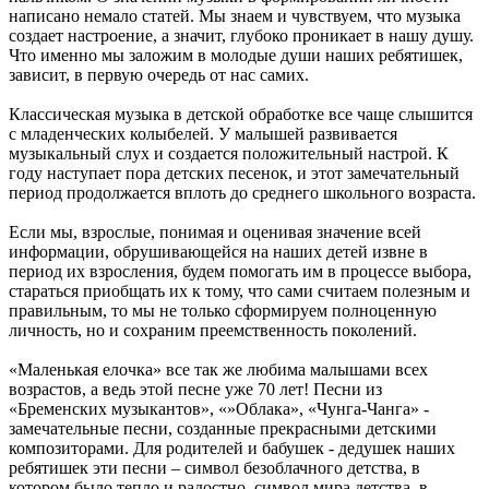
написано немало статей. Мы знаем и чувствуем, что музыка
создает настроение, а значит, глубоко проникает в нашу душу.
Что именно мы заложим в молодые души наших ребятишек,
зависит, в первую очередь от нас самих.
Классическая музыка в детской обработке все чаще слышится
с младенческих колыбелей. У малышей развивается
музыкальный слух и создается положительный настрой. К
году наступает пора детских песенок, и этот замечательный
период продолжается вплоть до среднего школьного возраста.
Если мы, взрослые, понимая и оценивая значение всей
информации, обрушивающейся на наших детей извне в
период их взросления, будем помогать им в процессе выбора,
стараться приобщать их к тому, что сами считаем полезным и
правильным, то мы не только сформируем полноценную
личность, но и сохраним преемственность поколений.
«Маленькая елочка» все так же любима малышами всех
возрастов, а ведь этой песне уже 70 лет! Песни из
«Бременских музыкантов», «»Облака», «Чунга-Чанга» -
замечательные песни, созданные прекрасными детскими
композиторами. Для родителей и бабушек - дедушек наших
ребятишек эти песни – символ безоблачного детства, в
котором было тепло и радостно, символ мира детства, в