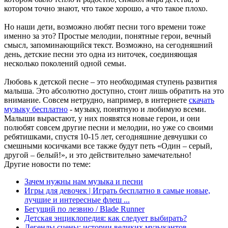
котором точно знают, что такое хорошо, а что такое плохо.
Но наши дети, возможно любят песни того времени тоже
именно за это? Простые мелодии, понятные герои, вечный
смысл, запоминающийся текст. Возможно, на сегодняшний
день, детские песни это одна из ниточек, соединяющая
несколько поколений одной семьи.
Любовь к детской песне – это необходимая ступень развития
малыша. Это абсолютно доступно, стоит лишь обратить на это
внимание. Совсем нетрудно, например, в интернете
скачать
музыку бесплатно
- музыку, понятную и любимую всеми.
Малыши вырастают, у них появятся новые герои, и они
полюбят совсем другие песни и мелодии, но уже со своими
ребятишками, спустя 10-15 лет, сегодняшние девчушки со
смешными косичками все также будут петь «Один – серый,
другой – белый!», и это действительно замечательно!
Другие новости по теме:
Зачем нужны нам музыка и песни
Игры для девочек | Играть бесплатно в самые новые,
лучшие и интересные флеш ...
Бегущий по лезвию / Blade Runner
Детская энциклопедия: как следует выбирать?
Легенды сцены: истории великих музыкантов,