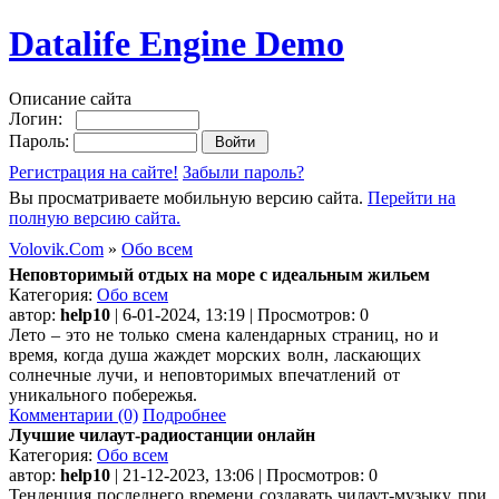
Datalife Engine Demo
Описание сайта
Логин:
Пароль:
Регистрация на сайте!
Забыли пароль?
Вы просматриваете мобильную версию сайта.
Перейти на
полную версию сайта.
Volovik.Com
»
Обо всем
Неповторимый отдых на море с идеальным жильем
Категория:
Обо всем
автор:
help10
| 6-01-2024, 13:19 | Просмотров: 0
Лето – это не только смена календарных страниц, но и
время, когда душа жаждет морских волн, ласкающих
солнечные лучи, и неповторимых впечатлений от
уникального побережья.
Комментарии (0)
Подробнее
Лучшие чилаут-радиостанции онлайн
Категория:
Обо всем
автор:
help10
| 21-12-2023, 13:06 | Просмотров: 0
Тенденция последнего времени создавать чилаут-музыку при