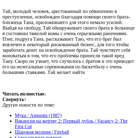
Тай, молодой человек, арестованный по обвинению в
преступлении, освобожден благодаря помощи своего брата-
близнеца Тана, приложившего для этого немало усилий.
Выйдя на свободу, Тай обнаруживает своего брата в больнице
в состоянии тяжелой комы с очень серьезными ранениями.
Пэнг, подруга Тана, рассказывает Таю, что его брат был
вовлечен в некоторый рискованный бизнес, для того чтобы
заработать денег на освобождение брата. Тай чувствует себя
виноватым в том, что его проблемы принесли такой вред
Тану. Скоро он узнает, что случилось с братом и это приводит
его на нелегальные соревнования по баскетболу с очень
большими ставками. Тай желает найти
Читать полностью
↓
Свернуть
↑
Другие новости по теме:
Мука / Angustia (1987)
Вакансия на жертву 2: Первый дубль / Vacancy 2: The
First Cut
Шаровая молния / Fireball
Сумасшедшая помощь