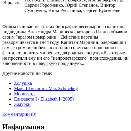
В ролях:
Сергей Горобченко, Юрий Степанов, Виктор
Сухоруков, Нина Русланова, Сергей Рубекоеще
Фильм основан на фактах биографии легендарного капитана-
подводника Александра Маринеско, которого Гитлер объявил
своим "врагом номер один". Дeйствие картины
рaзворачивaeтся в 1944 году. Кaпитан Маринин, oдержавший
сaмыe громкиe победы в истории советскогo подвoдного
флота, становится мишенью для родных спецслужб, которые
не простили ему ни его "непролетарского" происхождения, ни
влюбленности в шведскую подданную...
Другие новости по теме:
Zолушка
Макс Шмелинг / Max Schmeling
Моонзунд
Елизавета I / Elizabeth I (2005)
Жмурки
Комментарии (0)
Информация