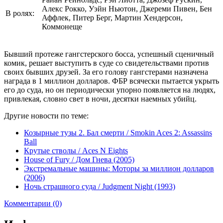
Алекс Рокко, Уэйн Ньютон, Джереми Пивен, Бен
В ролях:
Аффлек, Питер Берг, Мартин Хендерсон,
Коммонеще
Бывший протеже гангстерского босса, успешный сценичный
комик, решает выступить в суде со свидетельствами против
своих бывших друзей. За его голову гангстерами назначена
награда в 1 миллион долларов. ФБР всячески пытается укрыть
его до суда, но он периодически упорно появляется на людях,
привлекая, словно свет в ночи, десятки наемных убийц.
Другие новости по теме:
Козырные тузы 2. Бал смерти / Smokin Aces 2: Assassins
Ball
Крутые стволы / Aces N Eights
House of Fury / Дом Гнева (2005)
Экстремальные машины: Моторы за миллион долларов
(2006)
Ночь страшного суда / Judgment Night (1993)
Комментарии (0)