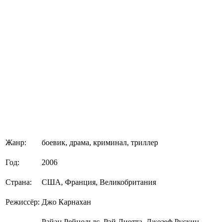
Жанр:
боевик, драма, криминал, триллер
Год:
2006
Страна:
США, Франция, Великобритания
Режиссёр:
Джо Карнахан
Райан Рейнольдс, Рэй Лиотта, Джозеф Рускин,