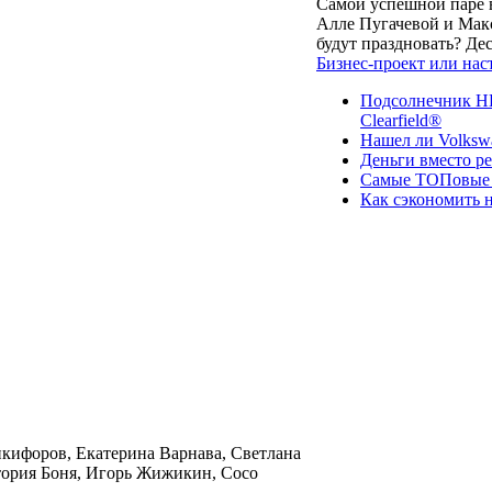
Самой успешной паре в
Алле Пугачевой и Макс
будут праздновать? Д
Бизнес-проект или нас
Подсолнечник НК
Clearfield®
Нашел ли Volksw
Деньги вместо р
Самые ТОПовые с
Как сэкономить н
кифоров, Екатерина Варнава, Светлана
тория Боня, Игорь Жижикин, Сосо