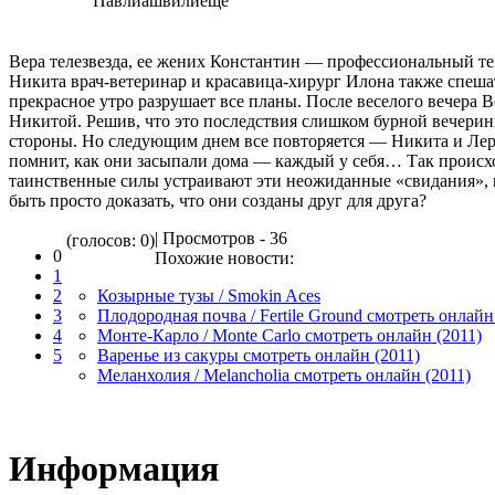
Павлиашвилиеще
Вера телезвезда, ее жених Константин — профессиональный т
Никита врач-ветеринар и красавица-хирург Илона также спеш
прекрасное утро разрушает все планы. После веселого вечера В
Никитой. Решив, что это последствия слишком бурной вечерин
стороны. Но следующим днем все повторяется — Никита и Лер
помнит, как они засыпали дома — каждый у себя… Так проис
таинственные силы устраивают эти неожиданные «свидания», к
быть просто доказать, что они созданы друг для друга?
| Просмотров - 36
(голосов: 0)
0
Похожие новости:
1
2
Козырные тузы / Smokin Aces
3
Плодородная почва / Fertile Ground смотреть онлайн
4
Монте-Карло / Monte Carlo смотреть онлайн (2011)
5
Варенье из сакуры смотреть онлайн (2011)
Меланхолия / Melancholia смотреть онлайн (2011)
Информация