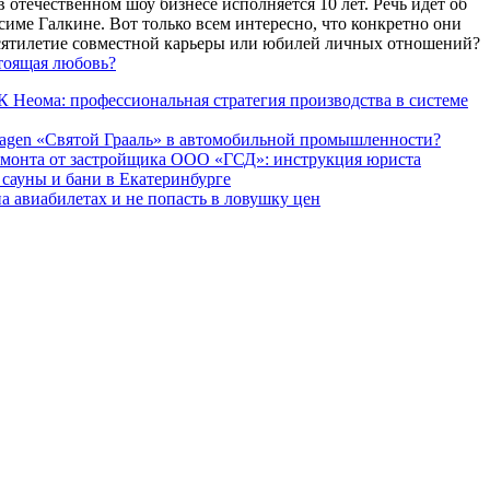
 отечественном шоу бизнесе исполняется 10 лет. Речь идет об
име Галкине. Вот только всем интересно, что конкретно они
есятилетие совместной карьеры или юбилей личных отношений?
тоящая любовь?
 Неома: профессиональная стратегия производства в системе
agen «Святой Грааль» в автомобильной промышленности?
емонта от застройщика ООО «ГСД»: инструкция юриста
ауны и бани в Екатеринбурге
а авиабилетах и не попасть в ловушку цен