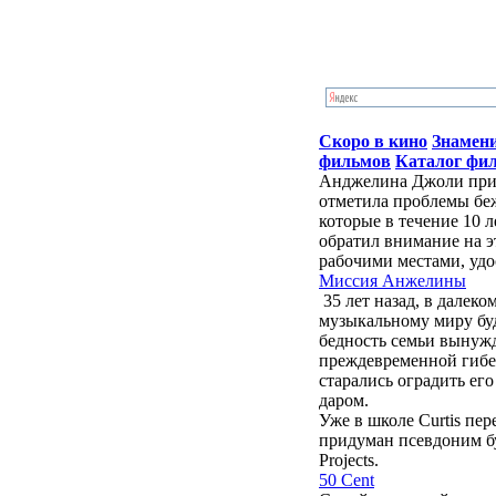
Скоро в кино
Знамен
фильмов
Каталог фи
Анджелина Джоли приб
отметила проблемы бе
которые в течение 10 
обратил внимание на э
рабочими местами, удо
Миссия Анжелины
35 лет назад, в далек
музыкальному миру бу
бедность семьи вынужд
преждевременной гибе
старались оградить ег
даром.
Уже в школе Curtis пе
придуман псевдоним буд
Projects.
50 Cent