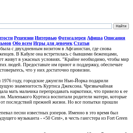
итости
Рецензии
Интервью
Фотогалерея
Афиша
Описания
льмов
Обо всем
Игры для девочек
Статьи
ыла с двухдневным визитом в Афганистан, где снова
женцев. В Кабуле она встретилась с бывшими беженцами,
лет живут в ужасных условиях. "Крайне необходимо, чтобы мир
тих людей. Предоставьте им приют и поддержку, обеспечьте
стоверьтесь, что у них достаточно провизии.
ом 1976 году, городские джунгли Нью-Йорка подарили
дущую знаменитость Куртиса Джексона. Чрезвычайная
ала мать мальчика перепродавать наркотики, что привело к ее
ли. Маленького Куртиса воспитали родители матери, которые
о от последствий прежней жизни. Но все попытки прошли
репевал песни известных рэперов. Именно в это время был
ущего музыканта - «50 Cent», в честь гангстера из Fort Green