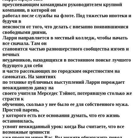
преуспевающим командным руководителем крупной
компании, в которой он
работал после службы на флоте. Под тяжестью ипотеки и
будучи в
неясности от того, что делать с внезапно появившимися
свободными днями,
Ларри направляется в местный колледж, чтобы начать
все сначала. Там он
становится частью разношерстного сообщества изгоев и
вечных
неудачников, находящихся в постоянном поиске лучшего
будущего для себя
и часто рассекающих по городским окрестностям на
самокатах. На занятиях
по технике публичных выступлений Ларри порождает
неожиданную давку на
своего учителя Мерседес Тэйнот, потерявшую столько же
страсти к
обучению, сколько у нее было ее для собственного мужа.
Простой парень,
у которого есть все основания думать, что его жизнь
остановилась,
усвоит неожиданный урок: когда Вы считаете, что все
возможные ценности
уже прошли мимо Вас, Вы можете обнаружить повод,