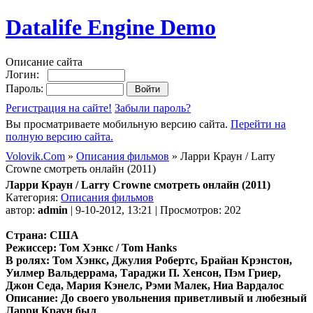
Datalife Engine Demo
Описание сайта
Логин:
Пароль:
Регистрация на сайте!
Забыли пароль?
Вы просматриваете мобильную версию сайта.
Перейти на
полную версию сайта.
Volovik.Com
»
Описания фильмов
» Ларри Краун / Larry
Crowne смотреть онлайн (2011)
Ларри Краун / Larry Crowne смотреть онлайн (2011)
Категория:
Описания фильмов
автор:
admin
| 9-10-2012, 13:21 | Просмотров: 202
Страна: США
Режиссер: Том Хэнкс / Tom Hanks
В ролях: Том Хэнкс, Джулия Робертс, Брайан Крэнстон,
Уилмер Вальдеррама, Тараджи П. Хенсон, Пэм Гриер,
Джон Седа, Мария Кэнелс, Рэми Малек, Ниа Вардалос
Описание: До своего увольнения приветливый и любезный
Ларри Краун был