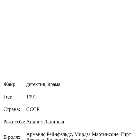
Жанр:
детектив, драма
Год:
1991
Страна:
СССР
Режиссёр:
Андрис Лапиньш
Армандс Рейнфельдс, Мирдза Мартинсоне, Гирт
В ролях:
Яковлев, Валдис Лиепиньшеще