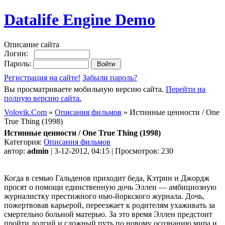
Datalife Engine Demo
Описание сайта
Логин:
Пароль:
Регистрация на сайте!
Забыли пароль?
Вы просматриваете мобильную версию сайта.
Перейти на
полную версию сайта.
Volovik.Com
»
Описания фильмов
» Истинные ценности / One
True Thing (1998)
Истинные ценности / One True Thing (1998)
Категория:
Описания фильмов
автор:
admin
| 3-12-2012, 04:15 | Просмотров: 230
Когда в семью Гальденов приходит беда, Кэтрин и Джордж
просят о помощи единственную дочь Эллен — амбициозную
журналистку престижного нью-йоркского журнала. Дочь,
пожертвовав карьерой, переезжает к родителям ухаживать за
смертельно больной матерью. За это время Эллен предстоит
пройти долгий и сложный путь по новому осознанию мира и