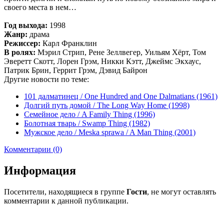
своего места в нем…
Год выхода:
1998
Жанр:
драма
Режиссер:
Карл Франклин
В ролях:
Мэрил Стрип, Рене Зеллвегер, Уильям Хёрт, Том
Эверетт Скотт, Лорен Грэм, Никки Кэтт, Джеймс Экхаус,
Патрик Брин, Геррит Грэм, Дэвид Байрон
Другие новости по теме:
101 далматинец / One Hundred and One Dalmatians (1961)
Долгий путь домой / The Long Way Home (1998)
Семейное дело / A Family Thing (1996)
Болотная тварь / Swamp Thing (1982)
Мужское дело / Meska sprawa / A Man Thing (2001)
Комментарии (0)
Информация
Посетители, находящиеся в группе
Гости
, не могут оставлять
комментарии к данной публикации.