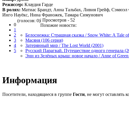
Режиссер:
Клаудия Гарде
В ролях:
Матиас Брандт, Анна Тальбах, Ливия Грейф, Сэмюэл 
Инго Науёкс, Нина Франожек, Тамара Симунович
| Просмотров - 52
(голосов: 0)
0
Похожие новости:
1
2
Белоснежка: Страшная сказка / Snow White: A Tale of 
3
Масяня (106 серия)
4
Затерянный мир / The Lost World (2001)
5
Русский Парагвай. Путешествие одного генерала (2
Энн из Зелёных крыш: новое начало / Anne of Green 
Информация
Посетители, находящиеся в группе
Гости
, не могут оставлять