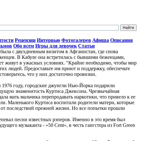
итости
Рецензии
Интервью
Фотогалерея
Афиша
Описания
льмов
Обо всем
Игры для девочек
Статьи
ыла с двухдневным визитом в Афганистан, где снова
женцев. В Кабуле она встретилась с бывшими беженцами,
лет живут в ужасных условиях. "Крайне необходимо, чтобы мир
тих людей. Предоставьте им приют и поддержку, обеспечьте
стоверьтесь, что у них достаточно провизии.
ом 1976 году, городские джунгли Нью-Йорка подарили
дущую знаменитость Куртиса Джексона. Чрезвычайная
ала мать мальчика перепродавать наркотики, что привело к ее
ли. Маленького Куртиса воспитали родители матери, которые
о от последствий прежней жизни. Но все попытки прошли
репевал песни известных рэперов. Именно в это время был
ущего музыканта - «50 Cent», в честь гангстера из Fort Green