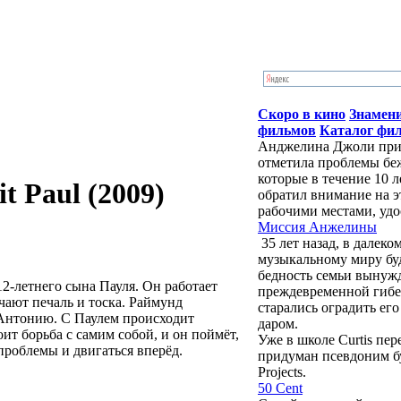
Скоро в кино
Знамен
фильмов
Каталог фи
Анджелина Джоли приб
отметила проблемы бе
которые в течение 10 
t Paul (2009)
обратил внимание на э
рабочими местами, удо
Миссия Анжелины
35 лет назад, в далек
музыкальному миру бу
бедность семьи вынужд
2-летнего сына Пауля. Он работает
преждевременной гибе
чают печаль и тоска. Раймунд
старались оградить ег
 Антонию. С Паулем происходит
даром.
ит борьба с самим собой, и он поймёт,
Уже в школе Curtis пе
роблемы и двигаться вперёд.
придуман псевдоним буд
Projects.
50 Cent