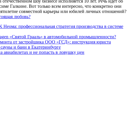
 отечественном шоу бизнесе исполняется 10 лет. Речь идет об
име Галкине. Вот только всем интересно, что конкретно они
есятилетие совместной карьеры или юбилей личных отношений?
тоящая любовь?
 Неома: профессиональная стратегия производства в системе
agen «Святой Грааль» в автомобильной промышленности?
емонта от застройщика ООО «ГСД»: инструкция юриста
ауны и бани в Екатеринбурге
а авиабилетах и не попасть в ловушку цен