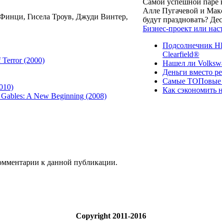
Самой успешной паре в
Алле Пугачевой и Макс
Финци, Гисела Троув, Джуди Винтер,
будут праздновать? Д
Бизнес-проект или нас
Подсолнечник НК
Clearfield®
Terror (2000)
Нашел ли Volksw
Деньги вместо р
Самые ТОПовые с
010)
Как сэкономить н
Gables: A New Beginning (2008)
 комментарии к данной публикации.
Copyright 2011-2016