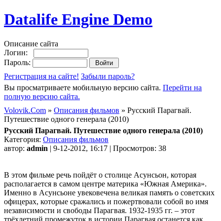
Datalife Engine Demo
Описание сайта
Логин:
Пароль:
Регистрация на сайте!
Забыли пароль?
Вы просматриваете мобильную версию сайта.
Перейти на
полную версию сайта.
Volovik.Com
»
Описания фильмов
» Русский Парагвай.
Путешествие одного генерала (2010)
Русский Парагвай. Путешествие одного генерала (2010)
Категория:
Описания фильмов
автор:
admin
| 9-12-2012, 16:17 | Просмотров: 38
В этом фильме речь пойдёт о столице Асунсьон, которая
располагается в самом центре материка «Южная Америка».
Именно в Асунсьоне увековечена великая память о советских
офицерах, которые сражались и пожертвовали собой во имя
независимости и свободы Парагвая. 1932-1935 гг. – этот
трёхлетний промежуток в истории Парагвая останется как