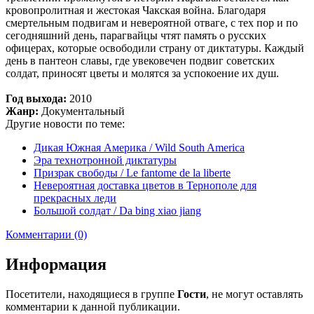
кровопролитная и жестокая Чакская война. Благодаря
смертельным подвигам и невероятной отваге, с тех пор и по
сегодняшний день, парагвайцы чтят память о русских
офицерах, которые освободили страну от диктатуры. Каждый
день в пантеон славы, где увековечен подвиг советских
солдат, приносят цветы и молятся за успокоение их душ.
Год выхода:
2010
Жанр:
Документальный
Другие новости по теме:
Дикая Южная Америка / Wild South America
Эра технотронной диктатуры
Призрак свободы / Le fantome de la liberte
Невероятная доставка цветов в Тернополе для
прекрасных леди
Большой солдат / Da bing xiao jiang
Комментарии (0)
Информация
Посетители, находящиеся в группе
Гости
, не могут оставлять
комментарии к данной публикации.