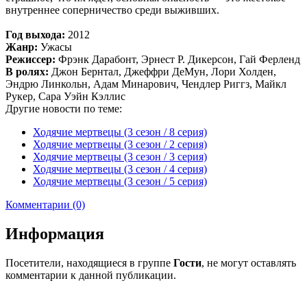
внутреннее соперничество среди выживших.
Год выхода:
2012
Жанр:
Ужасы
Режиссер:
Фрэнк Дарабонт, Эрнест Р. Дикерсон, Гай Ферленд
В ролях:
Джон Бернтал, Джеффри ДеМун, Лори Холден,
Эндрю Линкольн, Адам Минарович, Чендлер Риггз, Майкл
Рукер, Сара Уэйн Кэллис
Другие новости по теме:
Ходячие мертвецы (3 сезон / 8 серия)
Ходячие мертвецы (3 сезон / 2 серия)
Ходячие мертвецы (3 сезон / 3 серия)
Ходячие мертвецы (3 сезон / 4 серия)
Ходячие мертвецы (3 сезон / 5 серия)
Комментарии (0)
Информация
Посетители, находящиеся в группе
Гости
, не могут оставлять
комментарии к данной публикации.