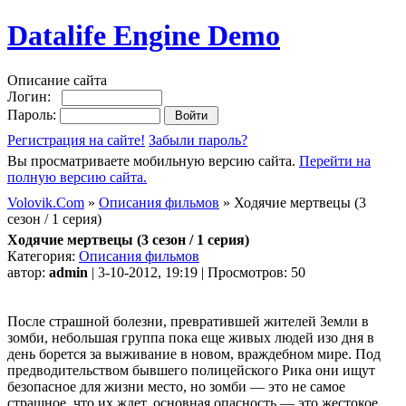
Datalife Engine Demo
Описание сайта
Логин:
Пароль:
Регистрация на сайте!
Забыли пароль?
Вы просматриваете мобильную версию сайта.
Перейти на
полную версию сайта.
Volovik.Com
»
Описания фильмов
» Ходячие мертвецы (3
сезон / 1 серия)
Ходячие мертвецы (3 сезон / 1 серия)
Категория:
Описания фильмов
автор:
admin
| 3-10-2012, 19:19 | Просмотров: 50
После страшной болезни, превратившей жителей Земли в
зомби, небольшая группа пока еще живых людей изо дня в
день борется за выживание в новом, враждебном мире. Под
предводительством бывшего полицейского Рика они ищут
безопасное для жизни место, но зомби — это не самое
страшное, что их ждет, основная опасность — это жестокое